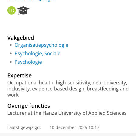
O
R
R
e
C
s
I
e
D
a
Vakgebied
r
Organisatiepsychologie
c
h
Psychologie, Sociale
P
Psychologie
o
r
Expertise
t
a
Occupational health, high-sensitivity, neurodiversity,
l
inclusivity, evidence-based design, breastfeeding and
work
Overige functies
Lecturer at the Hanze University of Applied Sciences
Laatst gewijzigd:
10 december 2025 10:17