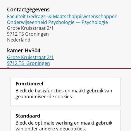
Contactgegevens
Faculteit Gedrags- & Maatschappijwetenschappen
Onderwijseenheid Psychologie — Psychologie
Grote Kruisstraat 2/1
9712 TS Groningen
Nederland
kamer Hv304
Grote Kruisstraat 2/1
9712 TS
Groningen
Functie:
Docent
Functioneel
Biedt de basisfuncties en maakt gebruik van
geanonimiseerde cookies.
F
L
R
I
Y
Volg de RUG
a
i
S
n
o
Standaard
c
n
S
s
u
Biedt de optimale werking en maakt gebruik
e
k
-
t
T
Studiekiezers
van onder andere videocookies.
b
e
f
a
u