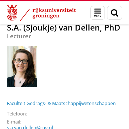
Skip
Skip
Over ons
S.A. (Sjoukje) van Dellen, PhD
Menu
Zoek
to
to
en
Content
Navigation
zoeken
S.A. (Sjoukje) van Dellen, PhD
Lecturer
Faculteit Gedrags- & Maatschappijwetenschappen
Telefoon:
E-mail:
s.a.van.dellen@rug.nl