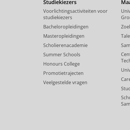
Studiekiezers
Maa
Voorlichtingsactiviteiten voor
Univ
studiekiezers
Gro
Bacheloropleidingen
Zoe
Masteropleidingen
Tal
Scholierenacademie
Sam
Cen
Summer Schools
Tec
Honours College
Uni
Promotietrajecten
Car
Veelgestelde vragen
Stu
Sch
Sam