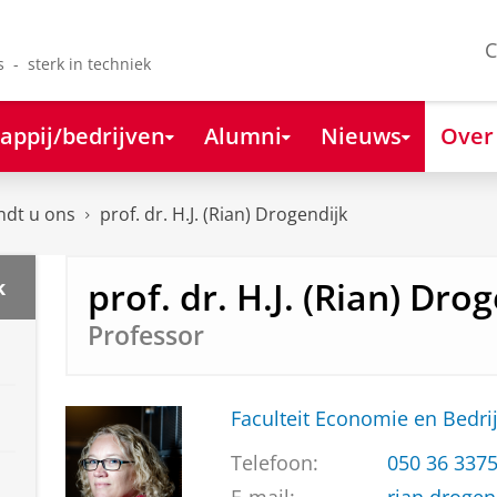
C
s - sterk in techniek
appij/bedrijven
Alumni
Nieuws
Over
ndt u ons
prof. dr. H.J. (Rian) Drogendijk
prof. dr. H.J. (Rian) Dro
k
Professor
Faculteit Economie en Bedri
Telefoon:
050 36 337