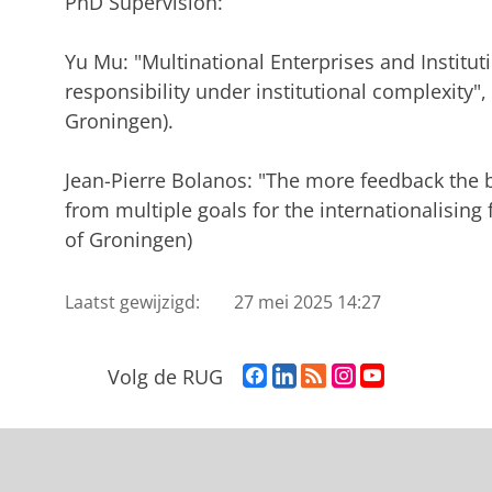
PhD Supervision:
Yu Mu: "Multinational Enterprises and Instituti
responsibility under institutional complexity",
Groningen).
Jean-Pierre Bolanos: "The more feedback the 
from multiple goals for the internationalising 
of Groningen)
Laatst gewijzigd:
27 mei 2025 14:27
F
L
R
I
Y
Volg de RUG
a
i
S
n
o
c
n
S
s
u
e
k
-
t
T
b
e
f
a
u