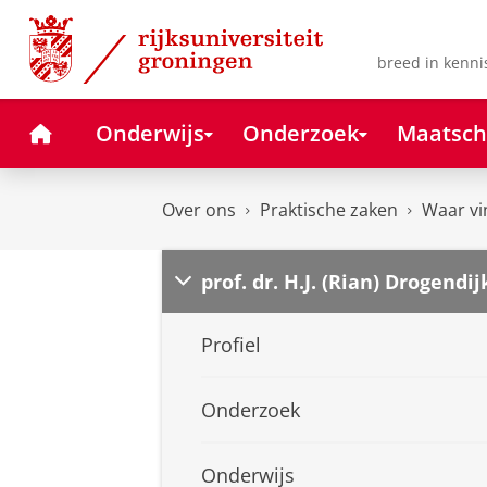
Skip
Skip
to
to
Content
Navigation
breed in kenni
Home
Onderwijs
Onderzoek
Maatsch
Over ons
Praktische zaken
Waar vi
prof. dr. H.J. (Rian) Drogendij
Profiel
Onderzoek
Onderwijs