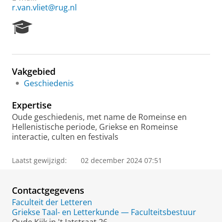
r.van.vliet@rug.nl
R
e
s
e
a
Vakgebied
r
Geschiedenis
c
h
Expertise
P
o
Oude geschiedenis, met name de Romeinse en
r
Hellenistische periode, Griekse en Romeinse
t
interactie, culten en festivals
a
l
Laatst gewijzigd:
02 december 2024 07:51
Contactgegevens
Faculteit der Letteren
Griekse Taal- en Letterkunde — Faculteitsbestuur