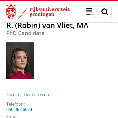
Skip
Skip
Over ons
R. (Robin) van Vliet, MA
Menu
Zoek
to
to
en
Content
Navigation
zoeken
R. (Robin) van Vliet, MA
PhD Candidate
Faculteit der Letteren
Telefoon:
050 36 36074
E-mail: