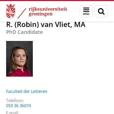
Skip
Skip
Over ons
R. (Robin) van Vliet, MA
Menu
Zoek
to
to
en
Content
Navigation
zoeken
R. (Robin) van Vliet, MA
PhD Candidate
Faculteit der Letteren
Telefoon:
050 36 36074
E-mail: