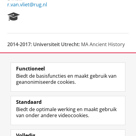
r.van.vliet@rug.nl
R
e
s
e
a
2014-2017: Universiteit Utrecht:
MA Ancient History
r
c
h
2011-2014: Universiteit Utrecht:
BA Geschiedenis
P
Functioneel
o
Laatst gewijzigd:
25 juni 2022 11:28
Biedt de basisfuncties en maakt gebruik van
r
geanonimiseerde cookies.
t
a
F
L
R
I
Y
Volg de RUG
l
a
i
S
n
o
Standaard
c
n
S
s
u
Biedt de optimale werking en maakt gebruik
e
k
-
t
T
Studiekiezers
van onder andere videocookies.
b
e
f
a
u
Maatschappij/bedrijven
o
d
e
g
b
o
I
e
r
e
Alumni
k
n
d
a
-
Volledig