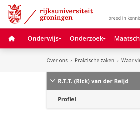
Skip
Skip
to
to
Content
Navigation
breed in kenni
Home
Onderwijs
Onderzoek
Maatsch
Over ons
Praktische zaken
Waar vi
R.T.T. (Rick) van der Reijd
Profiel