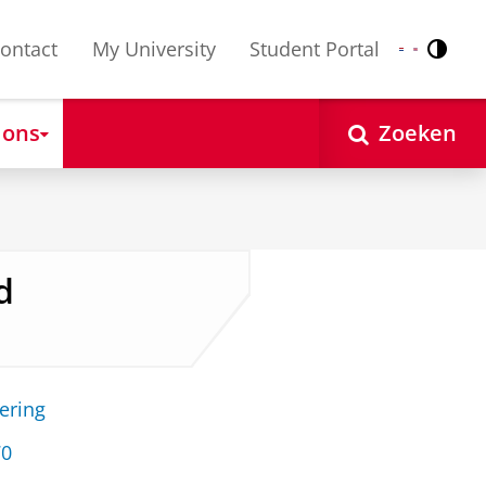
ontact
My University
Student Portal
Contr
Nederlands
English
 ons
Zoeken
d
ering
70