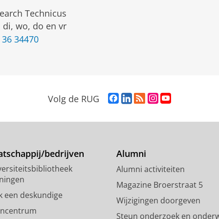
earch Technicus
 di, wo, do en vr
 36 34470
F
L
R
I
Y
Volg de RUG
a
i
S
n
o
c
n
S
s
u
e
k
-
t
T
b
e
f
a
u
o
d
e
g
b
tschappij/bedrijven
Alumni
o
I
e
r
e
ersiteitsbibliotheek
Alumni activiteiten
k
n
d
a
-
ningen
p
-
R
m
k
Magazine Broerstraat 5
a
p
i
-
a
k een deskundige
Wijzigingen doorgeven
g
a
j
a
n
encentrum
Steun onderzoek en onderw
i
g
k
c
a