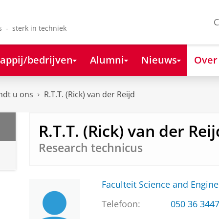
C
s - sterk in techniek
appij/bedrijven
Alumni
Nieuws
Over
ndt u ons
R.T.T. (Rick) van der Reijd
R.T.T. (Rick) van der Reij
Research technicus
Faculteit Science and Engine
Telefoon:
050 36 344