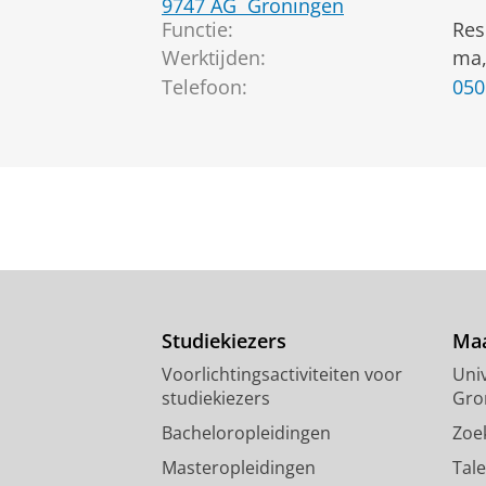
9747 AG
Groningen
Functie:
Res
Werktijden:
ma,
Telefoon:
050
Studiekiezers
Maa
Voorlichtingsactiviteiten voor
Univ
studiekiezers
Gro
Bacheloropleidingen
Zoe
Masteropleidingen
Tal