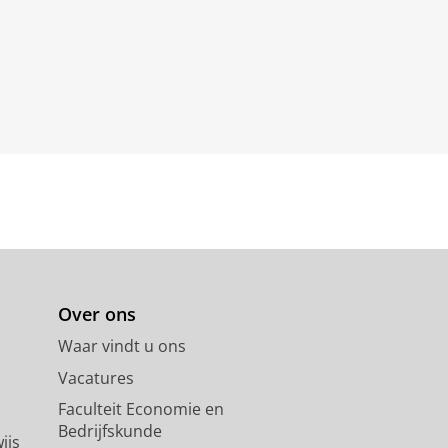
Over ons
Waar vindt u ons
Vacatures
Faculteit Economie en
Bedrijfskunde
ijs