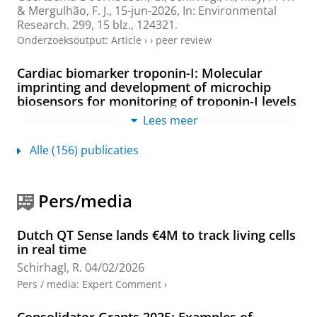
& Mergulhão, F. J.,
15-jun-2026
,
In:
Environmental
Research.
299
,
15 blz.
, 124321.
Onderzoeksoutput
:
Article
›
›
peer review
Cardiac biomarker troponin-I: Molecular
imprinting and development of microchip
biosensors for monitoring of troponin-I levels
Hayat, H., Awan, F. R.,
Schirhagl, R.
, Saeed, M. H.,
Lees meer
Khan, W. S. & Bajwa, S. Z.,
14-feb-2026
,
In:
Journal of
materials research.
41
,
3
,
blz. 508-522
15 blz.
Alle (156) publicaties
Onderzoeksoutput
:
Article
›
›
peer review
Graphene oxide functionalized with
Pers/media
polyamidoamine dendrimer as a drug delivery
system for human breast cells
Dutch QT Sense lands €4M to track living cells
Ribeiro, B. F. M., Chaves, J. B.,
Fan, S.
,
Jain, H.
,
Ribovski,
in real time
L.
, de Souza, M. M., Albuquerque, R. C., Ferreira, D. C.,
Schirhagl, R.
04/02/2026
Corio, P.,
Zuhorn, I. S.
, do Carmo, D. R.,
Schirhagl, R.
& Machado-Santelli, G. M.,
nov-2026
,
In:
Biomaterials
Pers / media
:
Expert Comment
›
Advances.
188
,
15 blz.
, 215026.
Onderzoeksoutput
:
Article
›
›
peer review