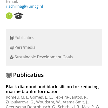
E-mail:
r.schirhagl@umcg.nl
O
R
R
e
C
s
I
e
D
a
Publicaties
r
c
Pers/media
h
P
Sustainable Development Goals
o
r
t
a
Publicaties
l
Black diamond and black silicon for reducing
marine biofilm formation
Romeu, M. J., Gomes, L. C., Teixeira-Santos, R.,
Zulpukarova, G.,
Woudstra, W.
,
Atema-Smit, J.
,
Geertsema-Doornbusch, G.
,
Schirhagl, R.
, May, P. W.