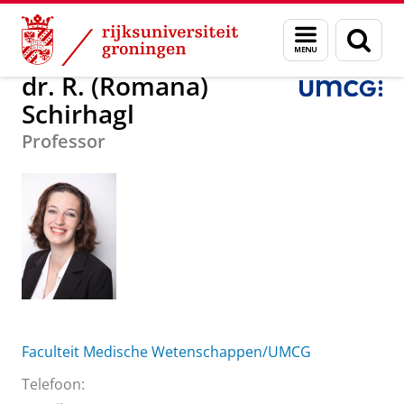
Skip
Skip
Over ons
dr. R. (Romana) Schirhagl
Menu
Zoek
to
to
en
Content
Navigation
zoeken
dr. R. (Romana)
Schirhagl
Professor
Faculteit Medische Wetenschappen/UMCG
Telefoon: