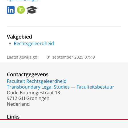
L
O
R
i
R
e
n
C
s
k
I
e
e
D
a
Vakgebied
d
r
I
c
Rechtsgeleerdheid
n
h
P
Laatst gewijzigd:
01 september 2025 07:49
o
r
t
Contactgegevens
a
Faculteit Rechtsgeleerdheid
l
Transboundary Legal Studies — Faculteitsbestuur
Oude Boteringestraat 18
9712 GH Groningen
Nederland
Links
Web of Science Researcher ID