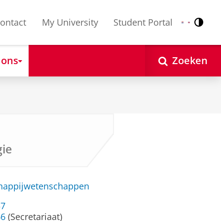
ontact
My University
Student Portal
Contr
Nederlands
English
 ons
Zoeken
gie
chappijwetenschappen
57
66
(Secretariaat)