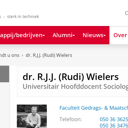
C
s - sterk in techniek
appij/bedrijven
Alumni
Nieuws
Over
ndt u ons
dr. R.J.J. (Rudi) Wielers
dr. R.J.J. (Rudi) Wielers
Universitair Hoofddocent Sociolo
Faculteit Gedrags- & Maats
Telefoon:
050 36 362
050 36 347