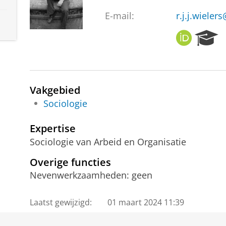
E-mail:
r.j.j.wieler
O
R
R
e
C
s
I
e
D
a
Vakgebied
r
c
Sociologie
h
P
Expertise
o
Sociologie van Arbeid en Organisatie
r
t
Overige functies
a
Nevenwerkzaamheden: geen
l
Laatst gewijzigd:
01 maart 2024 11:39