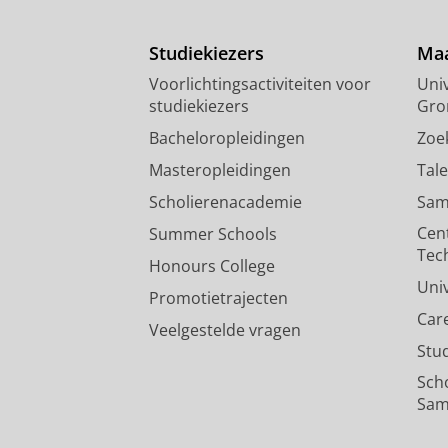
Studiekiezers
Maa
Voorlichtingsactiviteiten voor
Univ
studiekiezers
Gro
Bacheloropleidingen
Zoe
Masteropleidingen
Tal
Scholierenacademie
Sam
Cen
Summer Schools
Tec
Honours College
Uni
Promotietrajecten
Car
Veelgestelde vragen
Stu
Sch
Sam