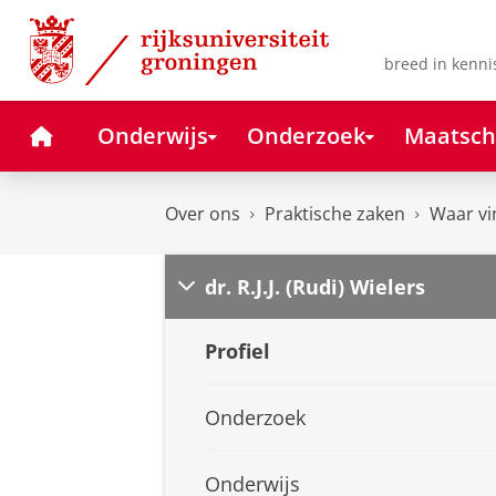
Skip
Skip
to
to
Content
Navigation
breed in kenni
Home
Onderwijs
Onderzoek
Maatsch
Over ons
Praktische zaken
Waar vi
dr. R.J.J. (Rudi) Wielers
Profiel
Onderzoek
Onderwijs