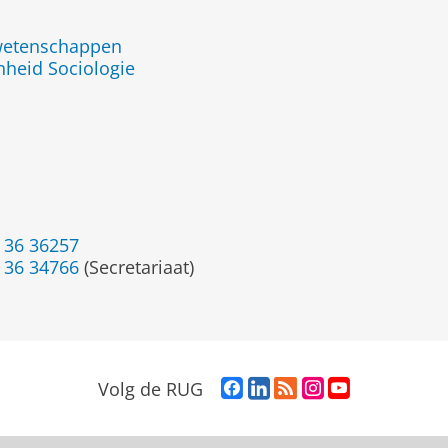
jwetenschappen
nheid Sociologie
 36 36257
 36 34766
(Secretariaat)
F
L
R
I
Y
Volg de RUG
a
i
S
n
o
c
n
S
s
u