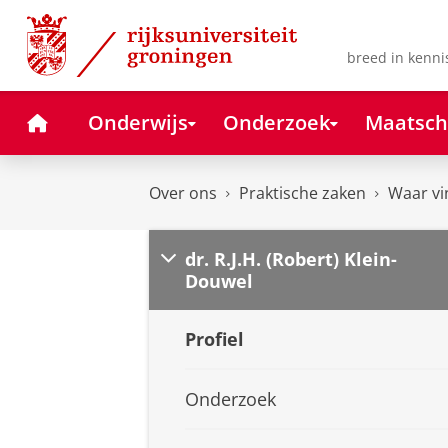
Skip
Skip
to
to
Content
Navigation
breed in kenni
Home
Onderwijs
Onderzoek
Maatsch
Over ons
Praktische zaken
Waar vi
dr. R.J.H. (Robert) Klein-
Douwel
Profiel
Onderzoek