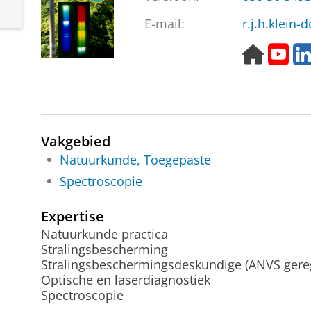
E-mail:
r.j.h.klein
H
Y
o
o
m
u
e
t
p
u
a
b
Vakgebied
g
e
e
k
Natuurkunde, Toegepaste
a
Spectroscopie
n
a
Expertise
a
Natuurkunde practica
l
Stralingsbescherming
Stralingsbeschermingsdeskundige (ANVS gereg
Optische en laserdiagnostiek
Spectroscopie