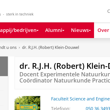
C
s - sterk in techniek
appij/bedrijven
Alumni
Nieuws
Over
ndt u ons
dr. R.J.H. (Robert) Klein-Douwel
dr. R.J.H. (Robert) Klei
Docent Experimentele Natuurku
Coördinator Natuurkunde Pract
Faculteit Science and Engine
Telefoon:
050 36 349