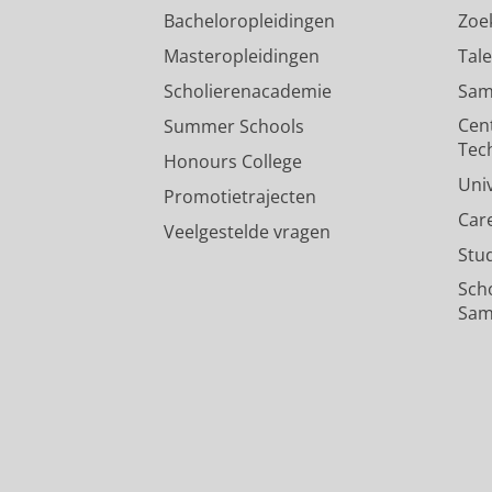
Bacheloropleidingen
Zoe
Masteropleidingen
Tal
Scholierenacademie
Sam
Cen
Summer Schools
Tec
Honours College
Uni
Promotietrajecten
Car
Veelgestelde vragen
Stu
Sch
Sam