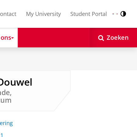
ontact
My University
Student Portal
Contr
Nederlands
English
 ons
Zoeken
n-Douwel
nde,
icum
ering
31