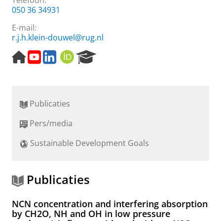
Telefoon:
050 36 34931
E-mail:
r.j.h.klein-douwel@rug.nl
H
Y
L
O
R
o
o
i
R
e
m
u
n
C
s
e
t
k
I
e
p
u
e
D
a
Publicaties
a
b
d
r
g
e
I
c
Pers/media
e
k
n
h
a
P
Sustainable Development Goals
n
o
a
r
a
t
l
a
Publicaties
l
NCN concentration and interfering absorption
by CH2O, NH and OH in low pressure