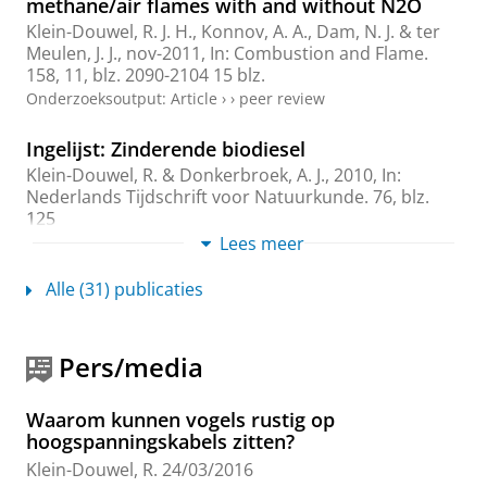
methane/air flames with and without N2O
Klein-Douwel, R. J. H.
, Konnov, A. A., Dam, N. J. & ter
Meulen, J. J.,
nov-2011
,
In:
Combustion and Flame.
158
,
11
,
blz. 2090-2104
15 blz.
Onderzoeksoutput
:
Article
›
›
peer review
Ingelijst: Zinderende biodiesel
Klein-Douwel, R.
& Donkerbroek, A. J.,
2010
,
In:
Nederlands Tijdschrift voor Natuurkunde.
76
,
blz.
125
Onderzoeksoutput
:
Article
Lees meer
›
Alle (31) publicaties
Time- and space-resolved quantitative LIF
measurements of formaldehyde in a heavy-
duty diesel engine
Pers/media
Donkerbroek, A. J., van Vliet, A. P., Somers, L. M. T.,
Frijters, P. J. M.,
Klein-Douwel, R. J. H.
, Dam, N. J.,
Meerts, W. L. & ter Meulen, J. J.,
jan-2010
,
In:
Waarom kunnen vogels rustig op
Combustion and Flame.
157
,
1
,
blz. 155-166
12 blz.
hoogspanningskabels zitten?
Onderzoeksoutput
:
Article
›
›
peer review
Klein-Douwel, R.
24/03/2016