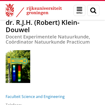
Skip
Skip
Over ons
dr. R.J.H. (Robert) Klein-Douwel
Menu
Zoek
to
to
en
Content
Navigation
zoeken
dr. R.J.H. (Robert) Klein-
Douwel
Docent Experimentele Natuurkunde,
Coördinator Natuurkunde Practicum
Faculteit Science and Engineering