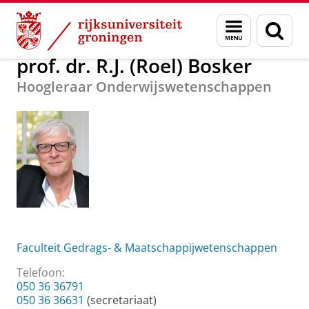
Skip
Skip
Over ons
prof. dr. R.J. (Roel) Bosker
Menu
Zoek
to
to
en
Content
Navigation
zoeken
prof. dr. R.J. (Roel) Bosker
Hoogleraar Onderwijswetenschappen
Faculteit Gedrags- & Maatschappijwetenschappen
Telefoon:
050 36 36791
050 36 36631
(secretariaat)