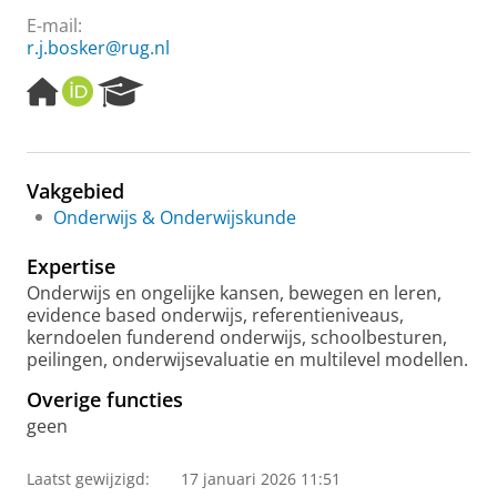
E-mail:
r.j.bosker@rug.nl
H
O
R
o
R
e
m
C
s
e
I
e
p
D
a
Vakgebied
a
r
Onderwijs & Onderwijskunde
g
c
e
h
Expertise
P
o
Onderwijs en ongelijke kansen, bewegen en leren,
r
evidence based onderwijs, referentieniveaus,
t
kerndoelen funderend onderwijs, schoolbesturen,
a
peilingen, onderwijsevaluatie en multilevel modellen.
l
Overige functies
geen
Laatst gewijzigd:
17 januari 2026 11:51