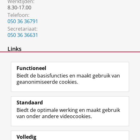
Werktijden:
8.30-17.00
Telefoon:
050 36 36791
Secretariaat:
050 36 36631
Links
Success for All - Nederland
Functioneel
Biedt de basisfuncties en maakt gebruik van
geanonimiseerde cookies.
F
L
R
I
Y
Volg de RUG
a
i
S
n
o
Standaard
c
n
S
s
u
Biedt de optimale werking en maakt gebruik
e
k
-
t
T
Studiekiezers
van onder andere videocookies.
b
e
f
a
u
Maatschappij/bedrijven
o
d
e
g
b
o
I
e
r
e
Alumni
k
n
d
a
-
Volledig