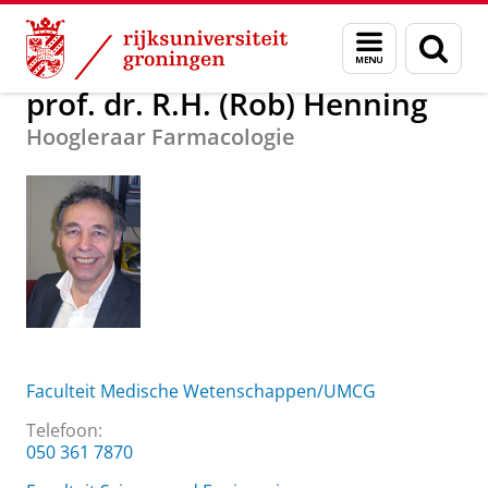
Skip
Skip
Over ons
prof. dr. R.H. (Rob) Henning
Menu
Zoek
to
to
en
Content
Navigation
zoeken
prof. dr. R.H. (Rob) Henning
Hoogleraar Farmacologie
Faculteit Medische Wetenschappen/UMCG
Telefoon:
050 361 7870