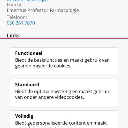
Functie:
Emeritus Professor Farmacologie
Telefoon:
050 361 7870
Links
website hibernation / winterslaap
Functioneel
Biedt de basisfuncties en maakt gebruik van
geanonimiseerde cookies.
F
L
R
I
Y
Volg de RUG
a
i
S
n
o
Standaard
c
n
S
s
u
Biedt de optimale werking en maakt gebruik
e
k
-
t
T
Studiekiezers
van onder andere videocookies.
b
e
f
a
u
Maatschappij/bedrijven
o
d
e
g
b
o
I
e
r
e
Alumni
k
n
d
a
-
Volledig
p
-
R
m
k
Biedt gepersonaliseerde content en maakt
Over ons
a
p
i
-
a