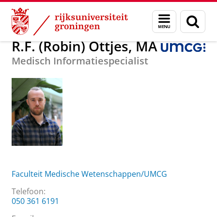
Skip
Skip
Over ons
R.F. (Robin) Ottjes, MA
Menu
Zoek
to
to
en
Content
Navigation
zoeken
R.F. (Robin) Ottjes, MA
Medisch Informatiespecialist
Faculteit Medische Wetenschappen/UMCG
Telefoon:
050 361 6191