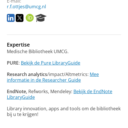
E-mail:
r.f.ottjes@umcg.nl
L
T
O
R
i
w
R
e
n
i
C
s
k
t
I
e
e
t
D
a
Expertise
d
e
r
I
r
c
Medische Bibliotheek UMCG.
n
h
P
PURE
:
Bekijk de Pure LibraryGuide
o
r
Research analytics
/impact/Altmetrics:
Mee
t
informatie in de Researcher Guide
a
l
EndNote,
Refworks, Mendeley:
Bekijk de EndNote
LibraryGuide
Library innovation, apps and tools om de bibliotheek
bij u te krijgen!