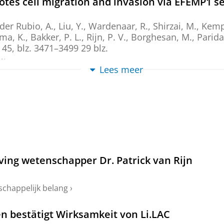
es cell migration and invasion via EFEMP1 sec
der Rubio, A.
,
Liu, Y.
,
Wardenaar, R.
, Shirzai, M., Kemp
ema, K.
,
Bakker, P. L.
,
Rijn, P. V.
,
Borghesan, M.
,
Paridae
45
,
blz. 3471–3499
29 blz.
ew
Lees meer
th Chemistry-Tunable Intracellular Stability 
026
,
In:
International Journal of Nanomedicine.
21
,
24 
ew
icochemical surface properties of polymeric pi
hesion in unchlorinated drinking water
ving wetenschapper Dr. Patrick van Rijn
elen, H. P. J.,
van Rijn, P.
& Gagliano, M. C.,
15-jan-20
ew
schappelijk belang
›
 alterations of photoacid-containing nanogels
n bestätigt Wirksamkeit von Li.LAC