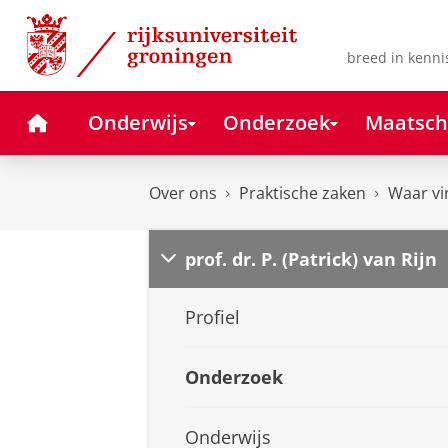
Skip
Skip
to
to
Content
Navigation
breed in kenni
Home
Onderwijs
Onderzoek
Maatsch
Over ons
Praktische zaken
Waar vi
prof. dr. P. (Patrick) van Rijn
Profiel
Onderzoek
Onderwijs