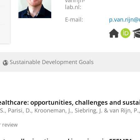
vanrijn-
lab.nl:
E-mail:
p.van.rijn
H
O
o
R
m
C
e
I
p
D
Sustainable Development Goals
a
g
e
ealthcare: opportunities, challenges and susta
 S.,
Parisi, D.
,
Krooneman, J.
, Siebring, J. &
van Rijn, P.
 review