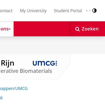
ontact
My University
Student Portal
Contr
Nederlands
English
 ons
Zoeken
 Rijn
erative Biomaterials
schappen/UMCG
66