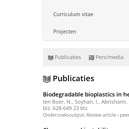
Curriculum vitae
Projecten
Publicaties
Pers/media
Publicaties
Biodegradable bioplastics in h
ten Boer, N.
,
Soyhan, I.
, Abrishami,
blz. 628-649
23 blz.
Onderzoeksoutput
:
Review article
›
peer