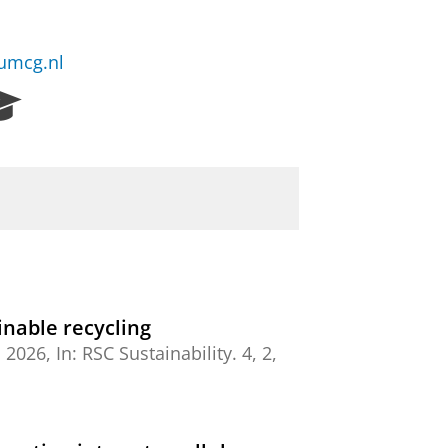
@umcg.nl
R
e
s
e
a
r
c
h
P
o
r
inable recycling
t
,
2026
,
In:
RSC Sustainability.
4
,
2
,
a
l