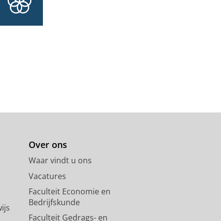
-2024
ation for Aligned Topography-
2025
,
In:
Small.
21
,
35
,
11 blz.
,
ct breast epithelial and
 Rijn, P.
,
aug-2025
,
In:
Bioactive
Over ons
Waar vindt u ons
Vacatures
Faculteit Economie en
Bedrijfskunde
ijs
Faculteit Gedrags- en