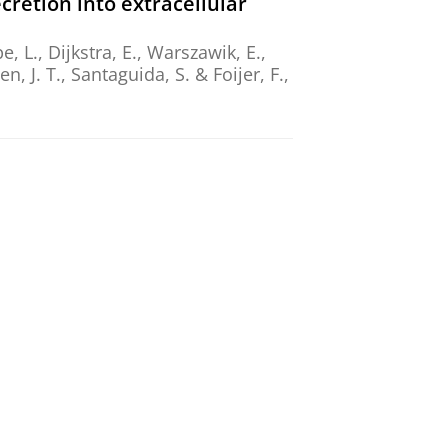
retion into extracellular
e, L.,
Dijkstra, E.
,
Warszawik, E.
,
n, J. T.
, Santaguida, S. &
Foijer, F.
,
and Distribution
blz.
, 587596.
pe materials and a nanogel-
26
,
In:
Water Research.
289
,
Pt B
,
13
 allow spatiotemporal control