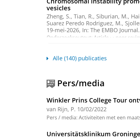
Chromosomal instability promot
vesicles
Zheng, S.
,
Tian, R.
,
Siburian, M.
,
Hai
Suarez Peredo Rodriguez, M.,
Sjoll
19-mei-2026
,
In:
The EMBO Journal.
Onderzoeksoutput
:
Article
›
›
peer revi
Cyclodextrin-Based Nanogels wi
Alle (140) publicaties
Zhang, R.,
Ji, Y.
&
van Rijn, P.
,
apr-2
Onderzoeksoutput
:
Article
›
›
peer revi
Pers/media
Investigating the role of phys
based coating on microbial ad
Winkler Prins College Tour ont
Sójka, O.
,
van der Mei, H. C.
, van Ve
blz.
, 124941.
van Rijn, P.
10/02/2022
Onderzoeksoutput
:
Article
›
›
peer revi
Pers / media
:
Activiteiten met een maat
Light-induced physicochemical
Universitätsklinikum Groninge
over their cellular uptake