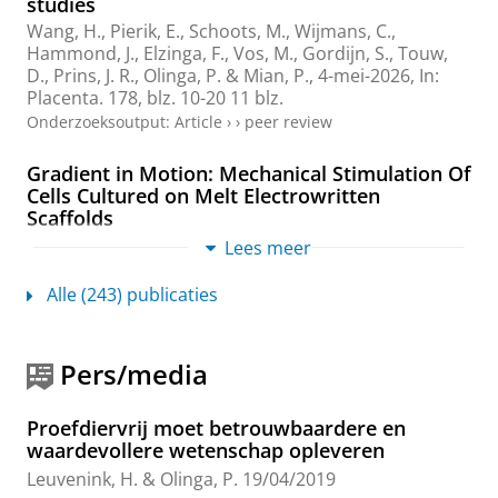
studies
Wang, H.
,
Pierik, E.
,
Schoots, M.
, Wijmans, C.,
Hammond, J.,
Elzinga, F.
,
Vos, M.
,
Gordijn, S.
,
Touw,
D.
,
Prins, J. R.
,
Olinga, P.
&
Mian, P.
,
4-mei-2026
,
In:
Placenta.
178
,
blz. 10-20
11 blz.
Onderzoeksoutput
:
Article
›
›
peer review
Gradient in Motion: Mechanical Stimulation Of
Cells Cultured on Melt Electrowritten
Scaffolds
Zieliński, P. S.
, Gudeti, P. K. R., Koch, M.,
Olinga, P.
,
Lees meer
Kamperman, M.
&
Włodarczyk-Biegun, M. K.
,
1-jan-
2026
, (E-pub ahead of print)
In:
Acta Biomaterialia.
13
Alle (243) publicaties
blz.
Onderzoeksoutput
:
Article
›
›
peer review
Pers/media
Inter-species variability in 4,4'-
methylenedianiline metabolism: Insights from
Proefdiervrij moet betrouwbaardere en
human and rat precision-cut liverslices
waardevollere wetenschap opleveren
Hof, M. A. J.
,
Sewdihal, J.
, Stepanovic, S.,
Hermans, J.
Leuvenink, H.
&
Olinga, P.
19/04/2019
H.
,
Horvatovich, P.
,
Olinga, P.
&
Klont, F.
,
mrt-2026
,
In: