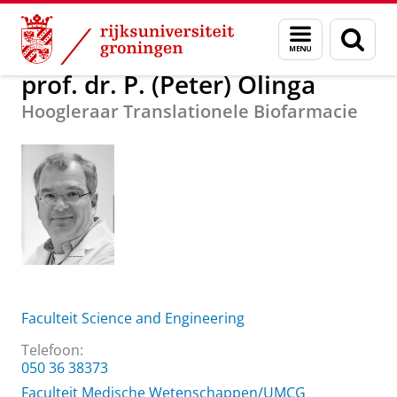
Skip
Skip
Over ons
prof. dr. P. (Peter) Olinga
Menu
Zoek
to
to
en
Content
Navigation
zoeken
prof. dr. P. (Peter) Olinga
Hoogleraar Translationele Biofarmacie
Faculteit Science and Engineering
Telefoon:
050 36 38373
Faculteit Medische Wetenschappen/UMCG