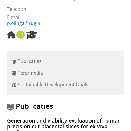
Telefoon:
E-mail:
p.olinga@rug.nl
H
O
R
o
R
e
m
C
s
e
I
e
p
D
a
Publicaties
a
r
g
c
Pers/media
e
h
P
Sustainable Development Goals
o
r
t
a
Publicaties
l
Generation and viability evaluation of human
precision-cut placental slices for ex vivo