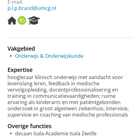
E-mail:
p.l.p.brand@umcg.nl
H
O
R
o
R
e
m
C
s
e
I
e
p
D
a
Vakgebied
a
r
Onderwijs & Onderwijskunde
g
c
e
h
Expertise
P
o
hoogleraar klinisch onderwijs met aandacht voor
r
levenslang leren, feedback in medische
t
vervolgopleiding, docentprofessionalisering en
a
training in communicatievaardigheden; ruime
l
ervaring als kinderarts en met patiëntgebonden
onderzoek in groot algemeen ziekenhuis; intervisie,
supervisie en coaching van medische professionals
Overige functies
decaan Isala Academie Isala Zwolle