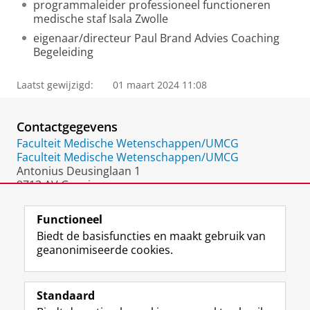
programmaleider professioneel functioneren
medische staf Isala Zwolle
eigenaar/directeur Paul Brand Advies Coaching
Begeleiding
Laatst gewijzigd:
01 maart 2024 11:08
Contactgegevens
Faculteit Medische Wetenschappen/UMCG
Faculteit Medische Wetenschappen/UMCG
Antonius Deusinglaan 1
9713 AV Groningen
Nederland
Functioneel
Biedt de basisfuncties en maakt gebruik van
geanonimiseerde cookies.
F
L
R
I
Y
Volg de RUG
a
i
S
n
o
Standaard
c
n
S
s
u