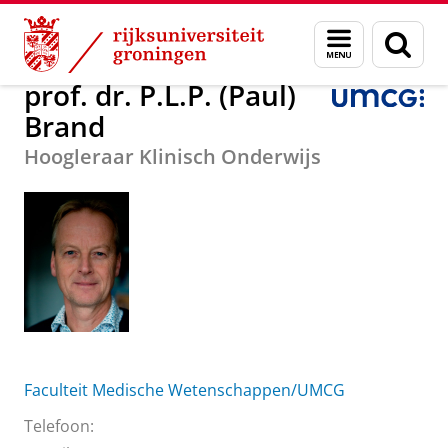
Skip
Skip
Over ons
prof. dr. P.L.P. (Paul) Brand
Menu
Zoek
to
to
en
Content
Navigation
zoeken
prof. dr. P.L.P. (Paul)
Brand
Hoogleraar Klinisch Onderwijs
Faculteit Medische Wetenschappen/UMCG
Telefoon: