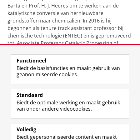
Barta en Prof. H. J. Heeres om te werken aan de
katalytische conversie van hernieuwbare
grondstoffen naar chemicaliën. In 2016 is hij
begonnen als tenure track assistant professor bij
chemische technologie (ENTEG) en is gepromoveerd
tot Associate Professor Catalytic Processing of
Sustainable Resources in 2021.
Functioneel
Laatst gewijzigd:
28 augustus 2024 13:48
Biedt de basisfuncties en maakt gebruik van
geanonimiseerde cookies.
F
L
R
I
Y
Volg de RUG
a
i
S
n
o
Standaard
c
n
S
s
u
Biedt de optimale werking en maakt gebruik
e
k
-
t
T
Studiekiezers
van onder andere videocookies.
b
e
f
a
u
Maatschappij/bedrijven
o
d
e
g
b
o
I
e
r
e
Alumni
k
n
d
a
-
Volledig
p
-
R
m
k
Biedt gepersonaliseerde content en maakt
Over ons