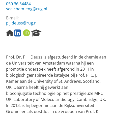
050 36 34484
sec-chem-eng@rug.nl
E-mail:
p.j.deuss@rug.nl
H
L
O
R
o
i
R
e
m
n
C
s
e
k
I
e
p
e
D
a
Prof. Dr. P. J. Deuss is afgestudeerd in de chemie aan
a
d
r
g
I
c
de Universiteit van Amsterdam waarna hij een
e
n
h
promotie onderzoek heeft afgerond in 2011 in
P
biologisch geïnspireerde katalyse bij Prof. P. C. J.
o
Kamer aan de University of St. Andrews, Scotland,
r
UK. Daarna heeft hij gewerkt aan
t
a
bioconjugatie technologie op het prestigieuze MRC
l
UK, Laboratory of Molecular Biology, Cambridge, UK.
In 2013, is hij begonnin aan de Rijksuniversiteit
Groningen als postdoc in de groepen van Prof. K.