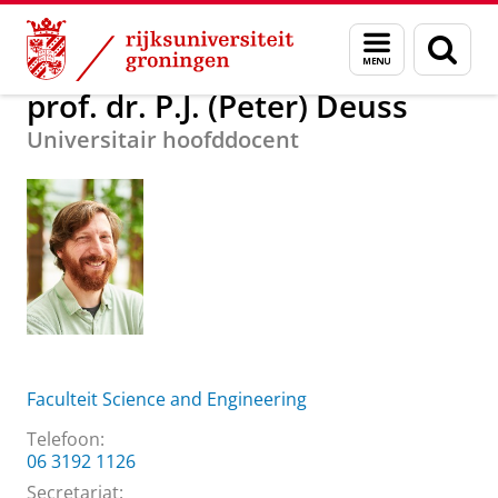
Skip
Skip
Over ons
prof. dr. P.J. (Peter) Deuss
Menu
Zoek
to
to
en
Content
Navigation
zoeken
prof. dr. P.J. (Peter) Deuss
Universitair hoofddocent
Faculteit Science and Engineering
Telefoon:
06 3192 1126
Secretariat
: