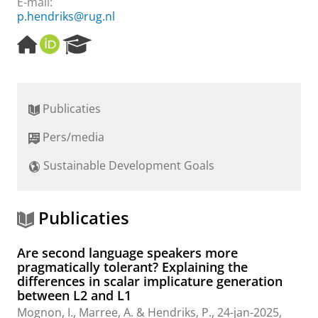
E-mail:
p.hendriks@rug.nl
H
O
R
o
R
e
m
C
s
e
I
e
p
D
a
Publicaties
a
r
g
c
Pers/media
e
h
P
Sustainable Development Goals
o
r
t
a
Publicaties
l
Are second language speakers more
pragmatically tolerant? Explaining the
differences in scalar implicature generation
between L2 and L1
Mognon, I.
,
Marree, A.
&
Hendriks, P.
,
24-jan-2025
,