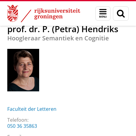
Skip
Skip
Over ons
prof. dr. P. (Petra) Hendriks
Menu
Zoek
to
to
en
Content
Navigation
zoeken
prof. dr. P. (Petra) Hendriks
Hoogleraar Semantiek en Cognitie
Faculteit der Letteren
Telefoon:
050 36 35863