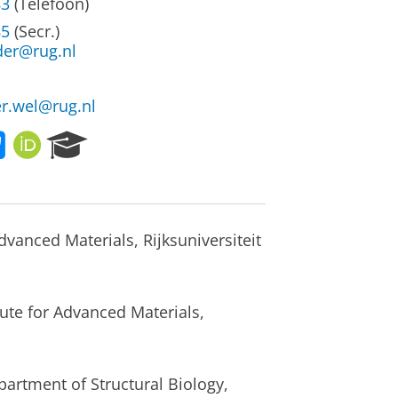
83
(Telefoon)
85
(Secr.)
der@rug.nl
er.wel@rug.nl
B
O
R
l
R
e
u
C
s
e
I
e
s
D
a
k
r
anced Materials, Rijksuniversiteit
y
c
h
P
ute for Advanced Materials,
o
r
t
a
artment of Structural Biology,
l