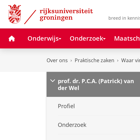
Skip
Skip
to
to
Content
Navigation
breed in kenni
Home
Onderwijs
Onderzoek
Maatsch
Over ons
Praktische zaken
Waar vi
prof. dr. P.C.A. (Patrick) van
der Wel
Profiel
Onderzoek