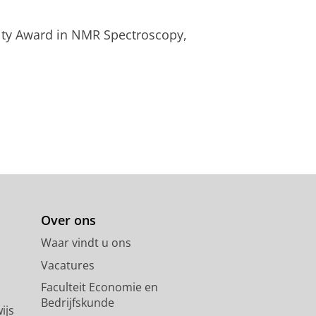
lty Award in NMR Spectroscopy,
Over ons
Waar vindt u ons
Vacatures
Faculteit Economie en
Bedrijfskunde
ijs