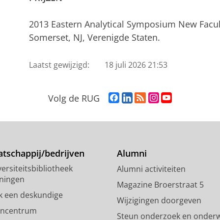
2013 Eastern Analytical Symposium New Facu
Somerset, NJ, Verenigde Staten.
Laatst gewijzigd:
18 juli 2026 21:53
F
L
R
I
Y
Volg de RUG
a
i
S
n
o
c
n
S
s
u
e
k
-
t
T
b
e
f
a
u
o
d
e
g
b
tschappij/bedrijven
Alumni
o
I
e
r
e
ersiteitsbibliotheek
Alumni activiteiten
k
n
d
a
-
ningen
p
-
R
m
k
Magazine Broerstraat 5
a
p
i
-
a
k een deskundige
Wijzigingen doorgeven
g
a
j
a
n
encentrum
Steun onderzoek en onderw
i
g
k
c
a