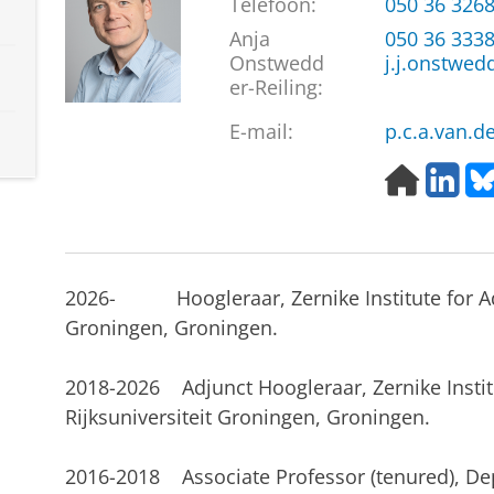
Telefoon:
050 36 326
Anja
050 36 333
Onstwedd
j.j.onstwed
er-Reiling:
E-mail:
p.c.a.van.d
H
L
o
i
m
n
e
k
p
e
a
d
2026- Hoogleraar, Zernike Institute for Adv
g
I
Groningen, Groningen.
e
n
2018-2026 Adjunct Hoogleraar, Zernike Instit
Rijksuniversiteit Groningen, Groningen.
2016-2018 Associate Professor (tenured), Dep