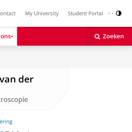
ontact
My University
Student Portal
Contr
Nederlands
English
 ons
Zoeken
) van der
troscopie
ering