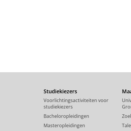
Studiekiezers
Maa
Voorlichtingsactiviteiten voor
Univ
studiekiezers
Gro
Bacheloropleidingen
Zoe
Masteropleidingen
Tal