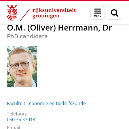
Skip
Skip
Over ons
O.M. (Oliver) Herrmann, Dr
Menu
Zoek
to
to
en
Content
Navigation
zoeken
O.M. (Oliver) Herrmann, Dr
PhD candidate
Faculteit Economie en Bedrijfskunde
Telefoon:
050 36 37018
E-mail: