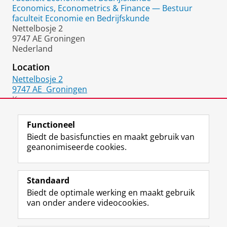
Economics, Econometrics & Finance — Bestuur
faculteit Economie en Bedrijfskunde
Nettelbosje 2
9747 AE Groningen
Nederland
Location
Nettelbosje 2
9747 AE
Groningen
Kamer:
5411.0848
Functioneel
Biedt de basisfuncties en maakt gebruik van
geanonimiseerde cookies.
F
L
R
I
Y
Volg de RUG
a
i
S
n
o
Standaard
c
n
S
s
u
Biedt de optimale werking en maakt gebruik
e
k
-
t
T
Studiekiezers
van onder andere videocookies.
b
e
f
a
u
Maatschappij/bedrijven
o
d
e
g
b
o
I
e
r
e