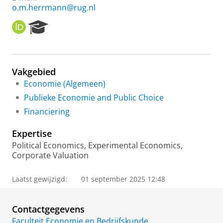
o.m.herrmann@rug.nl
O
R
R
e
C
s
I
e
D
a
Vakgebied
r
Economie (Algemeen)
c
h
Publieke Economie and Public Choice
P
Financiering
o
r
Expertise
t
a
Political Economics, Experimental Economics,
l
Corporate Valuation
Laatst gewijzigd:
01 september 2025 12:48
Contactgegevens
Faculteit Economie en Bedrijfskunde