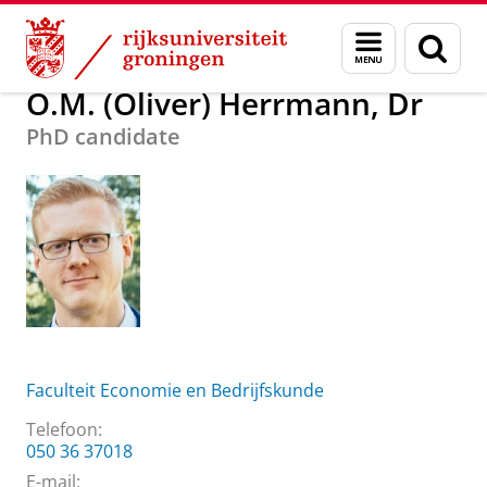
Skip
Skip
Over ons
O.M. (Oliver) Herrmann, Dr
Menu
Zoek
to
to
en
Content
Navigation
zoeken
O.M. (Oliver) Herrmann, Dr
PhD candidate
Faculteit Economie en Bedrijfskunde
Telefoon:
050 36 37018
E-mail: