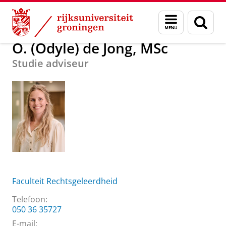
Skip
Skip
Over ons
O. (Odyle) de Jong, MSc
Menu
Zoek
to
to
en
Content
Navigation
zoeken
O. (Odyle) de Jong, MSc
Studie adviseur
Faculteit Rechtsgeleerdheid
Telefoon:
050 36 35727
E-mail: