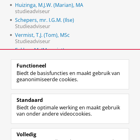
Huizinga, M.J.W. (Marian), MA
studieadviseur
Schepers, mr. I.G.M. (Ilse)
Studieadviseur
Vermist, T.J. (Tom), MSc
Studieadviseur
Fokken, M. (Margriet)
Studieadviseur
Functioneel
Biedt de basisfuncties en maakt gebruik van
geanonimiseerde cookies.
F
L
R
I
Y
Volg de RUG
a
i
S
n
o
Standaard
c
n
S
s
u
Biedt de optimale werking en maakt gebruik
e
k
-
t
T
Studiekiezers
van onder andere videocookies.
b
e
f
a
u
Maatschappij/bedrijven
o
d
e
g
b
o
I
e
r
e
Alumni
k
n
d
a
-
Volledig