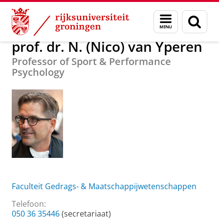
Skip
Skip
Over ons
prof. dr. N. (Nico) van Yperen
Menu
Zoek
to
to
en
Content
Navigation
zoeken
prof. dr. N. (Nico) van Yperen
Professor of Sport & Performance
Psychology
Faculteit Gedrags- & Maatschappijwetenschappen
Telefoon:
050 36 35446
(secretariaat)