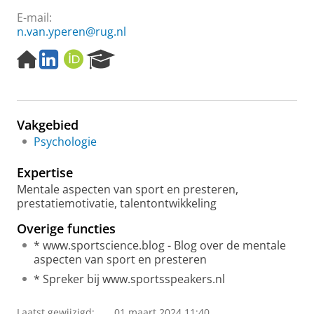
E-mail:
n.van.yperen@rug.nl
H
L
O
R
o
i
R
e
m
n
C
s
e
k
I
e
p
e
D
a
Vakgebied
a
d
r
g
i
c
Psychologie
e
n
h
P
Expertise
o
Mentale aspecten van sport en presteren,
r
prestatiemotivatie, talentontwikkeling
t
a
Overige functies
l
* www.sportscience.blog - Blog over de mentale
aspecten van sport en presteren
* Spreker bij www.sportsspeakers.nl
Laatst gewijzigd:
01 maart 2024 11:40