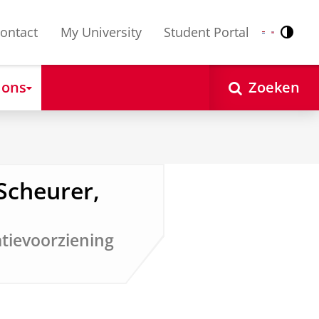
ontact
My University
Student Portal
Contr
Nederlands
English
 ons
Zoeken
Scheurer,
tievoorziening