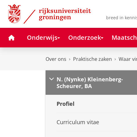
Skip
Skip
to
to
Content
Navigation
breed in kenni
Home
Onderwijs
Onderzoek
Maatsch
Over ons
Praktische zaken
Waar vi
N. (Nynke) Kleinenberg-
Scheurer, BA
Profiel
Curriculum vitae