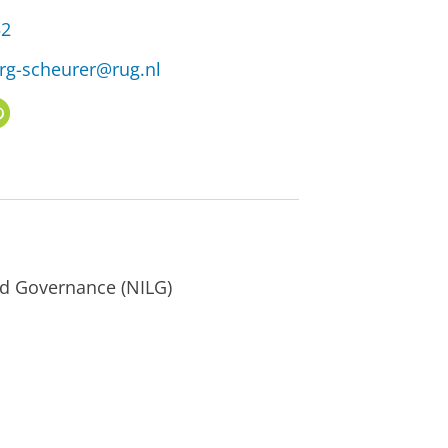
52
rg-scheurer@rug.nl
O
R
C
I
D
nd Governance (NILG)