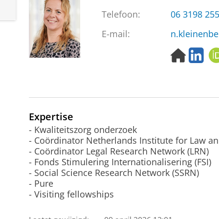
Telefoon:
06 3198 25
E-mail:
n.kleinenbe
H
L
o
i
m
n
e
k
p
e
a
d
Expertise
g
I
e
n
- Kwaliteitszorg onderzoek
- Coördinator Netherlands Institute for Law a
- Coördinator Legal Research Network (LRN)
- Fonds Stimulering Internationalisering (FSI)
- Social Science Research Network (SSRN)
- Pure
- Visiting fellowships