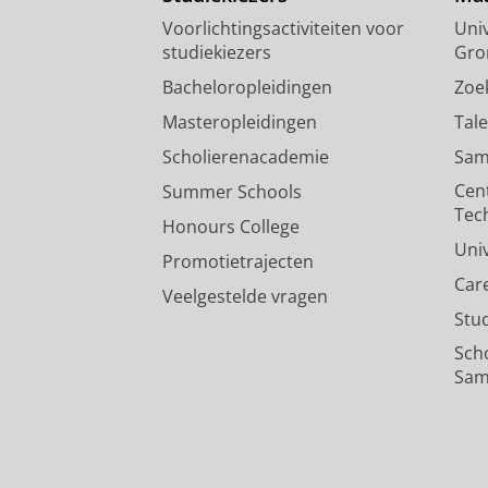
Voorlichtingsactiviteiten voor
Univ
studiekiezers
Gro
Bacheloropleidingen
Zoe
Masteropleidingen
Tal
Scholierenacademie
Sam
Cen
Summer Schools
Tec
Honours College
Uni
Promotietrajecten
Car
Veelgestelde vragen
Stu
Sch
Sam