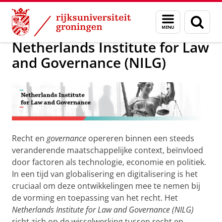
Skip
Skip
Over ons
NILG
Menu
Zoek
to
to
en
Content
Navigation
zoeken
Netherlands Institute for Law
and Governance (NILG)
Recht en
governance
opereren binnen een steeds
veranderende maatschappelijke context, beïnvloed
door factoren als technologie, economie en politiek.
In een tijd van globalisering en digitalisering is het
cruciaal om deze ontwikkelingen mee te nemen bij
de vorming en toepassing van het recht. Het
Netherlands Institute for Law and Governance (NILG)
richt zich op de wisselwerking tussen recht en