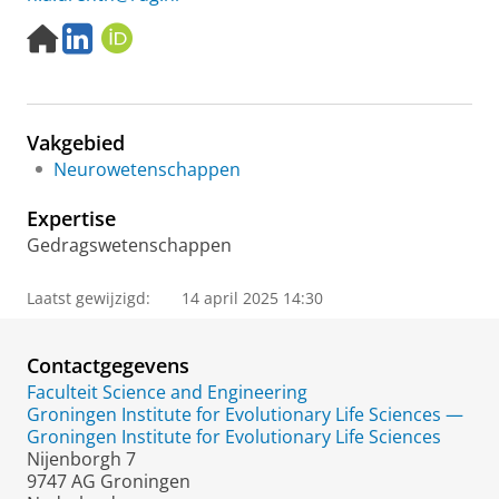
H
L
O
o
i
R
m
n
C
e
k
I
p
e
D
Vakgebied
a
d
g
I
Neurowetenschappen
e
n
Expertise
Gedragswetenschappen
Laatst gewijzigd:
14 april 2025 14:30
Contactgegevens
Faculteit Science and Engineering
Groningen Institute for Evolutionary Life Sciences —
Groningen Institute for Evolutionary Life Sciences
Nijenborgh 7
9747 AG Groningen