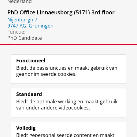
Nederland
PhD Office Linnaeusborg (5171) 3rd floor
Nijenborgh 7
9747 AG
Groningen
Functie:
PhD Candidate
Kamer:
0344
Functioneel
Biedt de basisfuncties en maakt gebruik van
geanonimiseerde cookies.
F
L
R
I
Y
Volg de RUG
a
i
S
n
o
Standaard
c
n
S
s
u
Biedt de optimale werking en maakt gebruik
e
k
-
t
T
Studiekiezers
van onder andere videocookies.
b
e
f
a
u
Maatschappij/bedrijven
o
d
e
g
b
o
I
e
r
e
Alumni
k
n
d
a
-
Volledig
p
-
R
m
k
Biedt gepersonaliseerde content en maakt