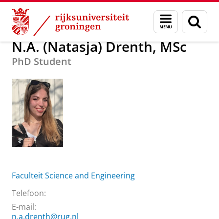
Skip
Skip
Over ons
N.A. (Natasja) Drenth, MSc
Menu
Zoek
to
to
en
Content
Navigation
zoeken
N.A. (Natasja) Drenth, MSc
PhD Student
Faculteit Science and Engineering
Telefoon:
E-mail:
n.a.drenth@rug.nl