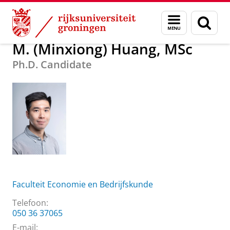
Skip
Skip
Over ons
M. (Minxiong) Huang, MSc
Menu
Zoek
to
to
en
Content
Navigation
zoeken
M. (Minxiong) Huang, MSc
Ph.D. Candidate
Faculteit Economie en Bedrijfskunde
Telefoon:
050 36 37065
E-mail: