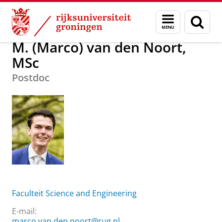
Skip
Skip
Over ons
M. (Marco) van den Noort, MSc
Menu
Zoek
to
to
en
Content
Navigation
zoeken
M. (Marco) van den Noort,
MSc
Postdoc
Faculteit Science and Engineering
E-mail:
marco.van.den.noort@rug.nl