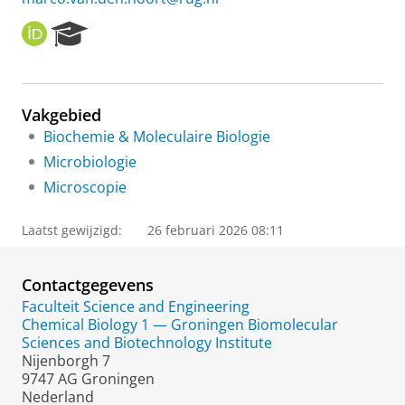
O
R
R
e
C
s
I
e
D
a
Vakgebied
r
Biochemie & Moleculaire Biologie
c
h
Microbiologie
P
Microscopie
o
r
t
Laatst gewijzigd:
26 februari 2026 08:11
a
l
Contactgegevens
Faculteit Science and Engineering
Chemical Biology 1 — Groningen Biomolecular
Sciences and Biotechnology Institute
Nijenborgh 7
9747 AG Groningen
Nederland