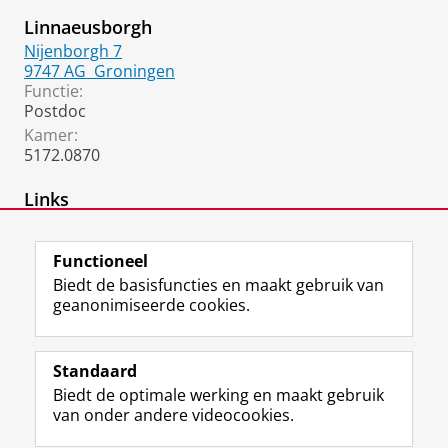
Linnaeusborgh
Nijenborgh 7
9747 AG
Groningen
Functie:
Postdoc
Kamer:
5172.0870
Links
ORCID
Functioneel
Biedt de basisfuncties en maakt gebruik van
geanonimiseerde cookies.
F
L
R
I
Y
Volg de RUG
a
i
S
n
o
Standaard
c
n
S
s
u
Biedt de optimale werking en maakt gebruik
e
k
-
t
T
Studiekiezers
van onder andere videocookies.
b
e
f
a
u
Maatschappij/bedrijven
o
d
e
g
b