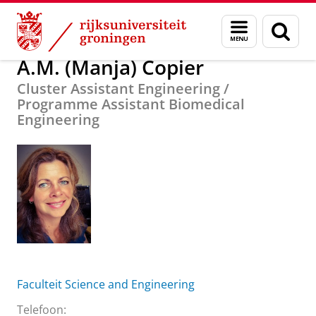
Skip
Skip
Over ons
A.M. (Manja) Copier
Menu
Zoek
to
to
en
Content
Navigation
zoeken
A.M. (Manja) Copier
Cluster Assistant Engineering /
Programme Assistant Biomedical
Engineering
Faculteit Science and Engineering
Telefoon: