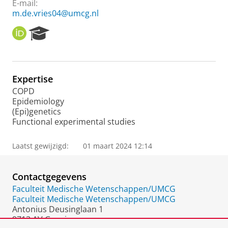
E-mail:
m.de.vries04@umcg.nl
O
R
R
e
C
s
I
e
D
a
Expertise
r
COPD
c
Epidemiology
h
(Epi)genetics
P
Functional experimental studies
o
r
t
Laatst gewijzigd:
01 maart 2024 12:14
a
l
Contactgegevens
Faculteit Medische Wetenschappen/UMCG
Faculteit Medische Wetenschappen/UMCG
Antonius Deusinglaan 1
9713 AV Groningen