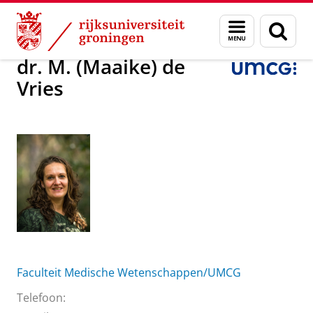
Skip
Skip
Over ons
dr. M. (Maaike) de Vries
Menu
Zoek
to
to
en
Content
Navigation
zoeken
dr. M. (Maaike) de
Vries
Faculteit Medische Wetenschappen/UMCG
Telefoon: