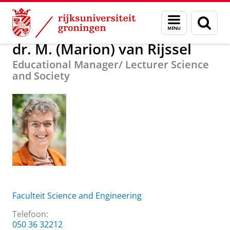
Skip
Skip
Over ons
dr. M. (Marion) van Rijssel
Menu
Zoek
to
to
en
Content
Navigation
zoeken
dr. M. (Marion) van Rijssel
Educational Manager/ Lecturer Science
and Society
Faculteit Science and Engineering
Telefoon:
050 36 32212