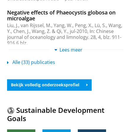
Negative effects of Phaeocystis globosa on
microalgae
Liu, J.,
van Rijssel, M.
, Yang, W., Peng, X., Lü, S., Wang,
Y., Chen, J., Wang, Z. & Qi, Y.,
jul-2010
,
In:
Chinese
journal of oceanology and limnology.
28
,
4
,
blz. 911-
916
6 blz.
Onderzoeksoutput
:
Article
Lees meer
›
›
peer review
Alle (33) publicaties
Haemolytic activity within the species
Fibrocapsa japonica (Raphidophyceae)
de Boer, M. K.
, Tyl, M. R., Fu, M., Kulk, G., Liebezeit, G.,
Tomas, C. R., Lenzi, A., Naar, J.,
Vrieling, E. G.
&
van
Bekijk volledig onderzoeksprofiel
Rijssel, M.
,
jun-2009
,
In:
Harmful Algae.
8
,
5
,
blz. 699-
705
7 blz.
Onderzoeksoutput
:
Article
›
›
peer review
Sustainable Development
Evidence for inhibition of bacterial
Goals
luminescence by allelochemicals from
Fibrocapsa japonica (Raphidophyceae), and
the role of light and microalgal growth rate