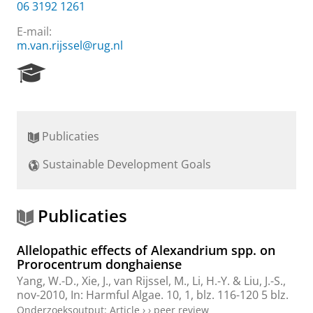
06 3192 1261
E-mail:
m.van.rijssel@rug.nl
R
e
s
e
a
Publicaties
r
c
Sustainable Development Goals
h
P
o
r
Publicaties
t
a
Allelopathic effects of Alexandrium spp. on
l
Prorocentrum donghaiense
Yang, W.-D., Xie, J.,
van Rijssel, M.
, Li, H.-Y. & Liu, J.-S.,
nov-2010
,
In:
Harmful Algae.
10
,
1
,
blz. 116-120
5 blz.
Onderzoeksoutput
:
Article
›
›
peer review