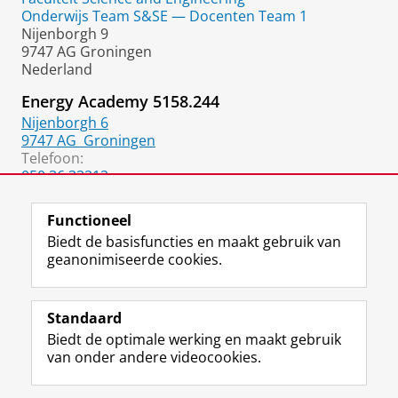
Onderwijs Team S&SE — Docenten Team 1
Nijenborgh 9
9747 AG Groningen
Nederland
Energy Academy 5158.244
Nijenborgh 6
9747 AG
Groningen
Telefoon:
050 36 32212
06 3192 1261
Functioneel
Biedt de basisfuncties en maakt gebruik van
geanonimiseerde cookies.
F
L
R
I
Y
Volg de RUG
a
i
S
n
o
Standaard
c
n
S
s
u
Biedt de optimale werking en maakt gebruik
e
k
-
t
T
Studiekiezers
van onder andere videocookies.
b
e
f
a
u
Maatschappij/bedrijven
o
d
e
g
b
o
I
e
r
e