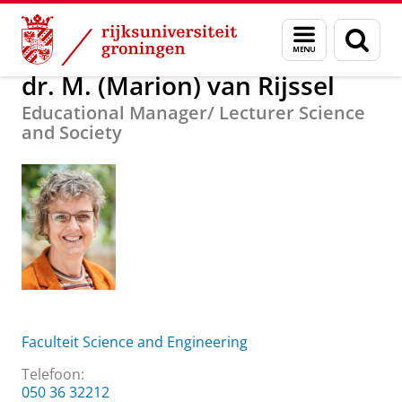
Skip
Skip
Over ons
dr. M. (Marion) van Rijssel
Menu
Zoek
to
to
en
Content
Navigation
zoeken
dr. M. (Marion) van Rijssel
Educational Manager/ Lecturer Science
and Society
Faculteit Science and Engineering
Telefoon:
050 36 32212