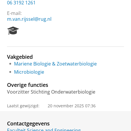
06 3192 1261
E-mail:
m.van.rijssel@rug.nl
R
e
s
e
a
Vakgebied
r
Mariene Biologie & Zoetwaterbiologie
c
h
Microbiologie
P
o
Overige functies
r
Voorzitter Stichting Onderwaterbiologie
t
a
l
Laatst gewijzigd:
20 november 2025 07:36
Contactgegevens
Faculteit Science and Engineering