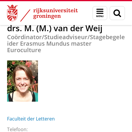
Skip
Skip
Over ons
drs. M. (M.) van der Weij
Menu
Zoek
to
to
en
Content
Navigation
zoeken
drs. M. (M.) van der Weij
Coördinator/Studieadviseur/Stagebegele
ider Erasmus Mundus master
Euroculture
Faculteit der Letteren
Telefoon: