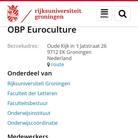
Skip
Skip
Over ons
Praktische zaken
Waar vindt u ons
Menu
Zoek
to
to
en
Content
Navigation
zoeken
OBP Euroculture
Bezoekadres:
Oude Kijk in 't Jatstraat 26
9712 EK Groningen
Nederland
route
Onderdeel van
Rijksuniversiteit Groningen
Faculteit der Letteren
Faculteitsbestuur
Onderwijsinstituut
Onderwijscoördinatie
Medewerkers