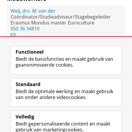
Weij, drs. M. van der
Coördinator/Studieadviseur/Stagebegeleider
Erasmus Mundus master Euroculture
050 36 34810
Functioneel
View this page in:
English
Biedt de basisfuncties en maakt gebruik van
geanonimiseerde cookies.
F
L
R
I
Y
Volg de RUG
a
i
S
n
o
Standaard
c
n
S
s
u
Biedt de optimale werking en maakt gebruik
e
k
-
t
T
Studiekiezers
van onder andere videocookies.
b
e
f
a
u
Maatschappij/bedrijven
o
d
e
g
b
o
I
e
r
e
Alumni
k
n
d
a
-
Volledig
p
-
R
m
k
Biedt gepersonaliseerde content en maakt
Over ons
a
p
i
-
a
gebruik van marketingcookies.