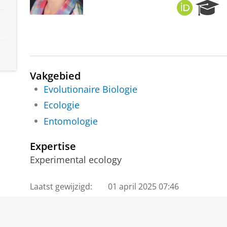
O
R
R
e
C
s
I
e
D
a
r
c
Vakgebied
h
Evolutionaire Biologie
P
Ecologie
o
r
Entomologie
t
a
Expertise
l
Experimental ecology
Laatst gewijzigd:
01 april 2025 07:46