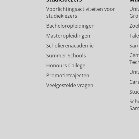
Voorlichtingsactiviteiten voor
Univ
studiekiezers
Gro
Bacheloropleidingen
Zoe
Masteropleidingen
Tal
Scholierenacademie
Sam
Cen
Summer Schools
Tec
Honours College
Uni
Promotietrajecten
Car
Veelgestelde vragen
Stu
Sch
Sam