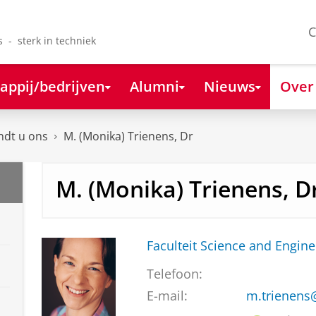
C
s - sterk in techniek
appij/bedrijven
Alumni
Nieuws
Over
ndt u ons
M. (Monika) Trienens, Dr
M. (Monika) Trienens, D
Faculteit Science and Engine
Telefoon:
E-mail:
m.trienens