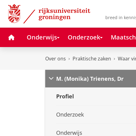
Skip
Skip
to
to
Content
Navigation
breed in kenni
Home
Onderwijs
Onderzoek
Maatsch
Over ons
Praktische zaken
Waar vi
M. (Monika) Trienens, Dr
Profiel
Onderzoek
Onderwijs