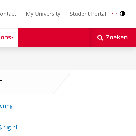
ontact
My University
Student Portal
Contr
Nederlands
English
 ons
Zoeken
r
ering
@rug.nl