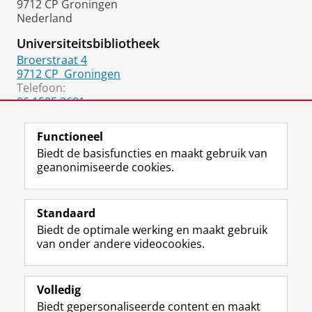
9712 CP Groningen
Nederland
Universiteitsbibliotheek
Broerstraat 4
9712 CP
Groningen
Telefoon:
06 1585 3601
050 36 36847
Functioneel
Biedt de basisfuncties en maakt gebruik van
geanonimiseerde cookies.
F
L
R
I
Y
Volg de RUG
a
i
S
n
o
Standaard
c
n
S
s
u
Biedt de optimale werking en maakt gebruik
e
k
-
t
T
Studiekiezers
van onder andere videocookies.
b
e
f
a
u
Maatschappij/bedrijven
o
d
e
g
b
o
I
e
r
e
Alumni
k
n
d
a
-
Volledig
p
-
R
m
k
Biedt gepersonaliseerde content en maakt
Over ons