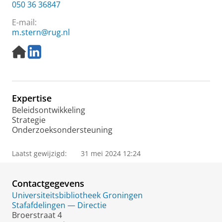
050 36 36847
E-mail:
m.stern@rug.nl
H
L
o
i
m
n
e
k
p
e
Expertise
a
d
g
I
Beleidsontwikkeling
e
n
Strategie
Onderzoeksondersteuning
Laatst gewijzigd:
31 mei 2024 12:24
Contactgegevens
Universiteitsbibliotheek Groningen
Stafafdelingen — Directie
Broerstraat 4