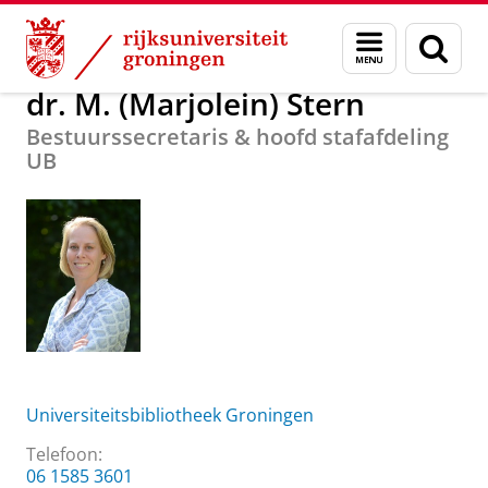
Skip
Skip
Over ons
dr. M. (Marjolein) Stern
Menu
Zoek
to
to
en
Content
Navigation
zoeken
dr. M. (Marjolein) Stern
Bestuurssecretaris & hoofd stafafdeling
UB
Universiteitsbibliotheek Groningen
Telefoon:
06 1585 3601