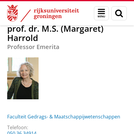
Skip
Skip
Over ons
prof. dr. M.S. (Margaret) Harrold
Menu
Zoek
to
to
en
Content
Navigation
zoeken
prof. dr. M.S. (Margaret)
Harrold
Professor Emerita
Faculteit Gedrags- & Maatschappijwetenschappen
Telefoon:
050 36 34914