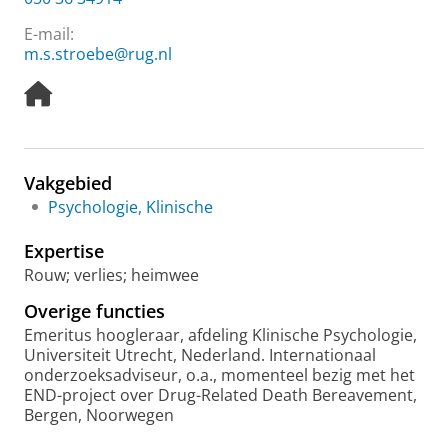
E-mail:
m.s.stroebe@rug.nl
H
o
m
e
p
Vakgebied
a
Psychologie, Klinische
g
e
Expertise
Rouw; verlies; heimwee
Overige functies
Emeritus hoogleraar, afdeling Klinische Psychologie,
Universiteit Utrecht, Nederland. Internationaal
onderzoeksadviseur, o.a., momenteel bezig met het
END-project over Drug-Related Death Bereavement,
Bergen, Noorwegen