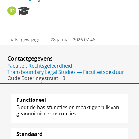
O
R
R
e
C
s
I
e
D
a
Laatst gewijzigd:
28 januari 2026 07:46
r
c
h
Contactgegevens
P
o
Faculteit Rechtsgeleerdheid
r
Transboundary Legal Studies — Faculteitsbestuur
t
Oude Boteringestraat 18
a
9712 GH Groningen
l
Nederland
Functioneel
Biedt de basisfuncties en maakt gebruik van
geanonimiseerde cookies.
F
L
R
I
Y
Volg de RUG
a
i
S
n
o
Standaard
c
n
S
s
u