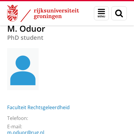
Skip
Skip
Over ons
M. Oduor
Menu
Zoek
to
to
en
Content
Navigation
zoeken
M. Oduor
PhD student
Faculteit Rechtsgeleerdheid
Telefoon:
E-mail:
m.oduor@rug.nl