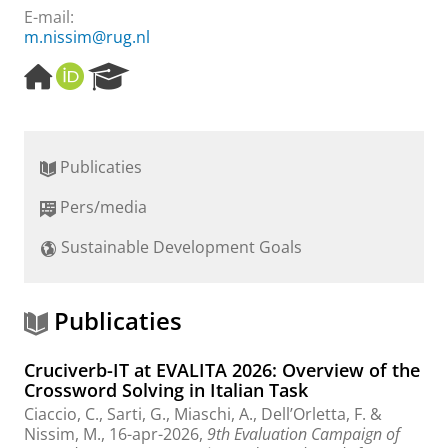
E-mail:
m.nissim@rug.nl
H
O
R
o
R
e
m
C
s
e
I
e
p
D
a
Publicaties
a
r
g
c
Pers/media
e
h
P
Sustainable Development Goals
o
r
t
a
Publicaties
l
Cruciverb-IT at EVALITA 2026: Overview of the
Crossword Solving in Italian Task
Ciaccio, C., Sarti, G., Miaschi, A., Dell’Orletta, F. &
Nissim, M.
,
16-apr-2026
,
9th Evaluation Campaign of