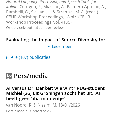
Natural Language Processing and Speech Tools for
Italian.
Cutugno, F., Miaschi , A., Palmero Aprosio, A.,
Rambelli, G., Siciliani , L. & Stranisci, M. A. (reds.).
CEUR Workshop Proceedings
,
18 blz.
(CEUR
Workshop Proceedings; vol. 4195).
Onderzoeksoutput
›
›
peer review
Evaluating the Impact of Source Diversity for
RAG in Historical Research
Lees meer
Mahadeshwar, R.
,
Caselli, T.
,
Cranenburgh, A. V.
&
Nissim, M.
,
2026
,
Proceedings of The Fifteenth Language
Alle (107) publicaties
Resources and Evaluation Conference (LREC 2026).
Piperidis, S., Bel, N., van den Heuvel, H., Ide, N., Krek,
S. & Toral, A. (reds.).
European Language Resources
Pers/media
Association (ELRA)
,
blz. 716-734
19 blz.
Onderzoeksoutput
›
›
peer review
AI versus Dr. Denker: wie wint? RUG-student
Michiel (26) uit Groningen zocht het uit. ‘AI
Practising responsibility: Ethics in NLP as a
heeft geen ‘aha-momentje’’
hands-on course
van Noord, R.
&
Nissim, M.
13/01/2026
Nissim, M.
, Patti, V. & Savoldi, B.,
mrt-2026
,
Proceedings of the Seventh Workshop on Teaching
Pers / media
:
Onderzoek
›