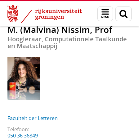
Skip
Skip
Over ons
M. (Malvina) Nissim, Prof
Menu
Zoek
to
to
en
Content
Navigation
zoeken
M. (Malvina) Nissim, Prof
Hoogleraar, Computationele Taalkunde
en Maatschappij
Faculteit der Letteren
Telefoon:
050 36 36849