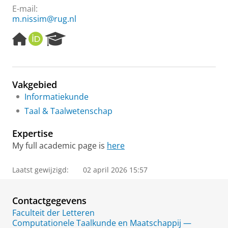
E-mail:
m.nissim@rug.nl
H
O
R
o
R
e
m
C
s
e
I
e
p
D
a
Vakgebied
a
r
Informatiekunde
g
c
e
h
Taal & Taalwetenschap
P
o
Expertise
r
My full academic page is
here
t
a
l
Laatst gewijzigd:
02 april 2026 15:57
Contactgegevens
Faculteit der Letteren
Computationele Taalkunde en Maatschappij —