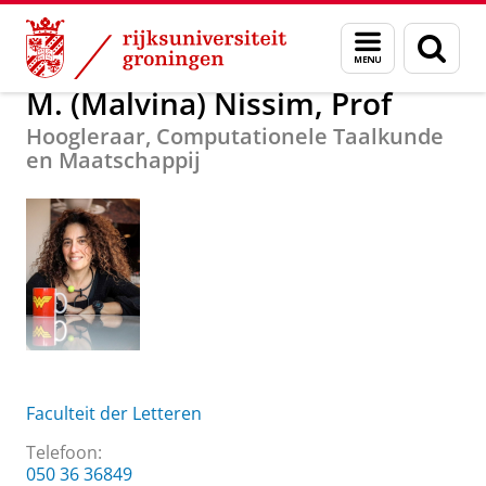
Skip
Skip
Over ons
M. (Malvina) Nissim, Prof
Menu
Zoek
to
to
en
Content
Navigation
zoeken
M. (Malvina) Nissim, Prof
Hoogleraar, Computationele Taalkunde
en Maatschappij
Faculteit der Letteren
Telefoon:
050 36 36849