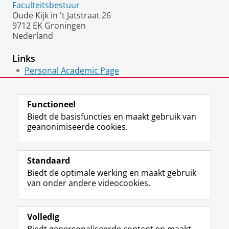
Faculteitsbestuur
Oude Kijk in 't Jatstraat 26
9712 EK Groningen
Nederland
Links
Personal Academic Page
Google Scholar
Functioneel
Biedt de basisfuncties en maakt gebruik van
geanonimiseerde cookies.
F
L
R
I
Y
Volg de RUG
a
i
S
n
o
Standaard
c
n
S
s
u
Biedt de optimale werking en maakt gebruik
e
k
-
t
T
Studiekiezers
van onder andere videocookies.
b
e
f
a
u
Maatschappij/bedrijven
o
d
e
g
b
o
I
e
r
e
Alumni
k
n
d
a
-
Volledig
p
-
R
m
k