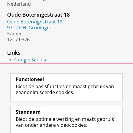
Nederland
Oude Boteringestraat 18
Oude Boteringestraat 18
9712 GH
Groningen
Kamer:
1217 0376
Links
Google Scholar
Academia
Functioneel
Biedt de basisfuncties en maakt gebruik van
geanonimiseerde cookies.
F
L
R
I
Y
Volg de RUG
a
i
S
n
o
Standaard
c
n
S
s
u
Biedt de optimale werking en maakt gebruik
e
k
-
t
T
Studiekiezers
van onder andere videocookies.
b
e
f
a
u
Maatschappij/bedrijven
o
d
e
g
b