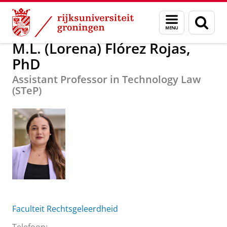
Skip
Skip
Over ons
M.L. (Lorena) Flórez Rojas, PhD
Menu
Zoek
to
to
en
Content
Navigation
zoeken
M.L. (Lorena) Flórez Rojas,
PhD
Assistant Professor in Technology Law
(STeP)
Faculteit Rechtsgeleerdheid