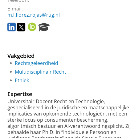
Telefoon:
E-mail:
m.l.florez.rojas@rug.nl
L
T
O
R
i
w
R
e
n
i
C
s
k
t
I
e
e
t
D
a
Vakgebied
d
e
r
I
r
c
Rechtsgeleerdheid
n
h
Multidisciplinair Recht
P
Ethiek
o
r
Expertise
t
a
Universitair Docent Recht en Technologie,
l
gespecialiseerd in de juridische en maatschappelijke
implicaties van opkomende technologieën, met een
sterke focus op consumentenbescherming,
algoritmisch bestuur en AI-verantwoordingsplicht. Zij
behaalde haar Ph.D. in “Individuele Persoon en