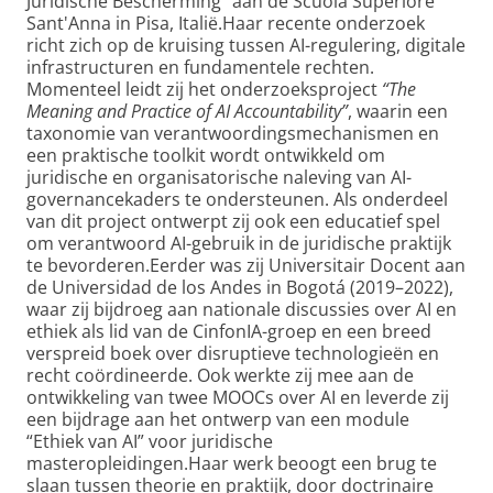
Juridische Bescherming” aan de Scuola Superiore
Sant'Anna in Pisa, Italië.Haar recente onderzoek
richt zich op de kruising tussen AI-regulering, digitale
infrastructuren en fundamentele rechten.
Momenteel leidt zij het onderzoeksproject
“The
Meaning and Practice of AI Accountability”
, waarin een
taxonomie van verantwoordingsmechanismen en
een praktische toolkit wordt ontwikkeld om
juridische en organisatorische naleving van AI-
governancekaders te ondersteunen. Als onderdeel
van dit project ontwerpt zij ook een educatief spel
om verantwoord AI-gebruik in de juridische praktijk
te bevorderen.Eerder was zij Universitair Docent aan
de Universidad de los Andes in Bogotá (2019–2022),
waar zij bijdroeg aan nationale discussies over AI en
ethiek als lid van de CinfonIA-groep en een breed
verspreid boek over disruptieve technologieën en
recht coördineerde. Ook werkte zij mee aan de
ontwikkeling van twee MOOCs over AI en leverde zij
een bijdrage aan het ontwerp van een module
“Ethiek van AI” voor juridische
masteropleidingen.Haar werk beoogt een brug te
slaan tussen theorie en praktijk, door doctrinaire