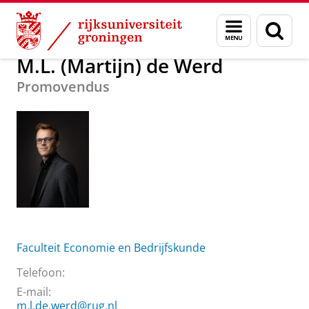
Skip
Skip
Over ons
M.L. (Martijn) de Werd
Menu
Zoek
to
to
en
Content
Navigation
zoeken
M.L. (Martijn) de Werd
Promovendus
Faculteit Economie en Bedrijfskunde
Telefoon:
E-mail:
m.l.de.werd@rug.nl