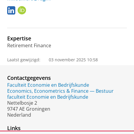
L
O
i
R
n
C
k
I
e
D
Expertise
d
I
Retirement Finance
n
Laatst gewijzigd:
03 november 2025 10:58
Contactgegevens
Faculteit Economie en Bedrijfskunde
Economics, Econometrics & Finance — Bestuur
faculteit Economie en Bedrijfskunde
Nettelbosje 2
9747 AE Groningen
Nederland
Links