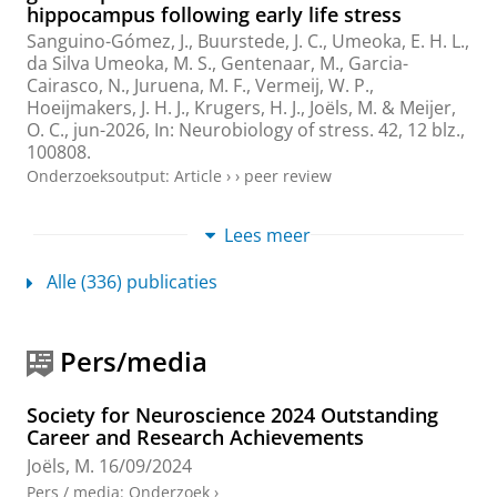
hippocampus following early life stress
Sanguino-Gómez, J., Buurstede, J. C., Umeoka, E. H. L.,
da Silva Umeoka, M. S., Gentenaar, M., Garcia-
Cairasco, N., Juruena, M. F., Vermeij, W. P.,
Hoeijmakers, J. H. J., Krugers, H. J.,
Joëls, M.
& Meijer,
O. C.,
jun-2026
,
In:
Neurobiology of stress.
42
,
12 blz.
,
100808.
Onderzoeksoutput
:
Article
›
›
peer review
Early-life adversity in rodents: Experimental
Lees meer
design is of the essence
van der Veen, R.,
Joëls, M.
& Korosi, A.,
jun-2026
,
In:
Alle (336) publicaties
Neurobiology of stress.
42
,
15 blz.
, 100813.
Onderzoeksoutput
:
Article
›
›
peer review
Pers/media
Profiles of Women in Science: Rachael
Dangarembizi, Associate Professor at the
Society for Neuroscience 2024 Outstanding
Neuroscience Institute, University of Cape
Career and Research Achievements
Town, South Africa
Joëls, M.
16/09/2024
Joëls, M.
,
apr-2026
,
In:
European Journal of
Neuroscience.
63
,
7
,
6 blz.
, e70488.
Pers / media
:
Onderzoek
›