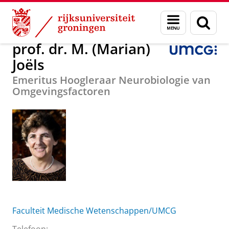
Skip
Skip
Over ons
prof. dr. M. (Marian) Joëls
Menu
Zoek
to
to
en
Content
Navigation
zoeken
prof. dr. M. (Marian)
Joëls
Emeritus Hoogleraar Neurobiologie van
Omgevingsfactoren
Faculteit Medische Wetenschappen/UMCG