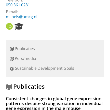
Telefoon:
050 361 0281
E-mail:
m.joels@umcg.nl
O
R
R
e
C
s
I
e
D
a
Publicaties
r
c
Pers/media
h
P
Sustainable Development Goals
o
r
t
a
Publicaties
l
Consistent changes in global gene expression
patterns despite strong variation in individual
gene expression in the male mouse