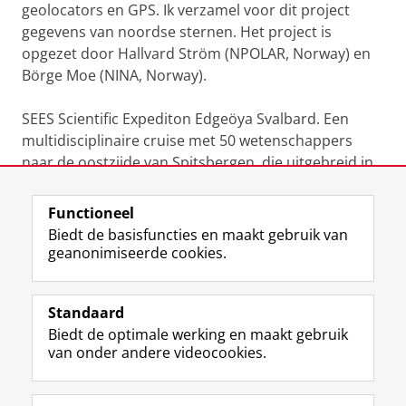
geolocators en GPS. Ik verzamel voor dit project
gegevens van noordse sternen. Het project is
opgezet door Hallvard Ström (NPOLAR, Norway) en
Börge Moe (NINA, Norway).
SEES Scientific Expediton Edgeöya Svalbard. Een
multidisciplinaire cruise met 50 wetenschappers
naar de oostzijde van Spitsbergen, die uitgebreid in
het nieuws is geweest https://www.sees.nl
Functioneel
Laatst gewijzigd:
21 december 2023 10:25
Biedt de basisfuncties en maakt gebruik van
geanonimiseerde cookies.
F
L
R
I
Y
Volg de RUG
a
i
S
n
o
Standaard
c
n
S
s
u
Biedt de optimale werking en maakt gebruik
e
k
-
t
T
Studiekiezers
van onder andere videocookies.
b
e
f
a
u
Maatschappij/bedrijven
o
d
e
g
b
o
I
e
r
e