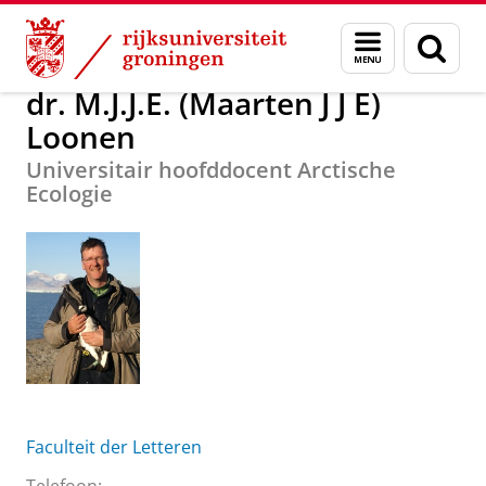
Skip
Skip
Over ons
dr. M.J.J.E. (Maarten J J E) Loonen
Menu
Zoek
to
to
en
Content
Navigation
zoeken
dr. M.J.J.E. (Maarten J J E)
Loonen
Universitair hoofddocent Arctische
Ecologie
Faculteit der Letteren