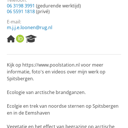
Telefoon:
06 3198 3991
(gedurende werktijd)
06 5591 1818
(privé)
E-mail:
m.j.j.e.loonen@rug.nl
H
O
R
o
R
e
m
C
s
e
I
e
p
D
a
Kijk op https://www.poolstation.nl voor meer
a
r
informatie, foto's en videos over mijn werk op
g
c
e
h
Spitsbergen.
P
o
Ecologie van arctische brandganzen.
r
t
Ecolgie en trek van noordse sternen op Spitsbergen
a
l
en in de Eemshaven
Vegetatie en het effect van begrazing op arctische