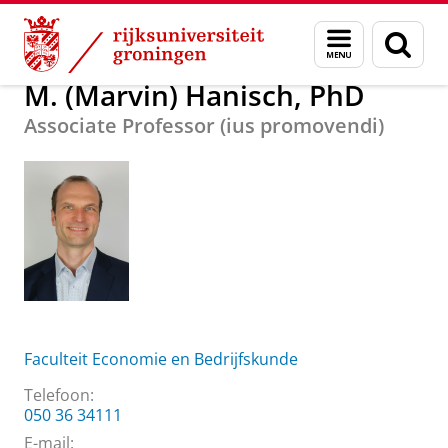
Skip
Skip
Over ons
M. (Marvin) Hanisch, PhD
Menu
Zoek
to
to
en
Content
Navigation
zoeken
M. (Marvin) Hanisch, PhD
Associate Professor (ius promovendi)
Faculteit Economie en Bedrijfskunde
Telefoon:
050 36 34111
E-mail: