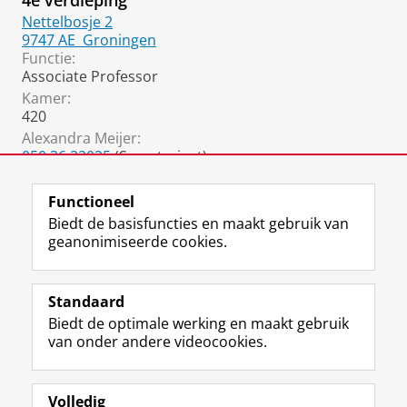
4e verdieping
Nettelbosje 2
9747 AE
Groningen
Functie:
Associate Professor
Kamer:
420
Alexandra Meijer:
050 36 32025
(Secretariaat)
a.l.meijer@rug.nl
Functioneel
Biedt de basisfuncties en maakt gebruik van
geanonimiseerde cookies.
F
L
R
I
Y
Volg de RUG
a
i
S
n
o
Standaard
c
n
S
s
u
Biedt de optimale werking en maakt gebruik
e
k
-
t
T
Studiekiezers
van onder andere videocookies.
b
e
f
a
u
Maatschappij/bedrijven
o
d
e
g
b
o
I
e
r
e
Alumni
k
n
d
a
-
Volledig