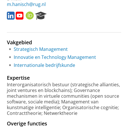
m.hanisch@rug.nl
L
Y
O
R
i
o
R
e
n
u
C
s
k
T
I
e
e
u
D
a
Vakgebied
d
b
r
I
e
c
Strategisch Management
n
h
Innovatie en Technology Management
P
Internationale bedrijfskunde
o
r
Expertise
t
a
Interorganisatorisch bestuur (strategische allianties,
l
joint ventures en blockchains); Governance
mechanismen in virtuele communities (open source
software, sociale media); Management van
kunstmatige intelligentie; Organisatorische cognitie;
Contracttheorie; Netwerktheorie
Overige functies