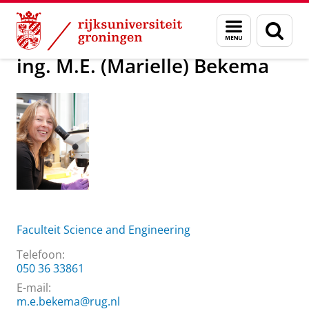
Skip
Skip
Over ons
ing. M.E. (Marielle) Bekema
Menu
Zoek
to
to
en
Content
Navigation
zoeken
ing. M.E. (Marielle) Bekema
Faculteit Science and Engineering
Telefoon:
050 36 33861
E-mail:
m.e.bekema@rug.nl