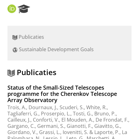
O
R
R
e
C
s
I
e
D
a
Publicaties
r
c
Sustainable Development Goals
h
P
o
r
Publicaties
t
a
Status of the Small-Sized Telescopes
l
programme for the Cherenkov Telescope
Array Observatory
Trois, A., Dournaux, J., Scuderi, S., White, R.,
Tagliaferri, G., Proserpio, L., Tosti, G., Bruno, P.,
Cailleux, J., Conforti, V., El Mouden, A., De Frondat, F.,
Gargano, C., Germani, S., Gianotti, F., Giavitto, G.,
Giordano, V., Grassi, L., Iovenitti, S. & Laporte, P.,
La
Palombara, N., Lessio, L., Leto, G., Marchetti, A.,