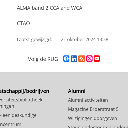
ALMA band 2 CCA and WCA
CTAO
Laatst gewijzigd:
21 oktober 2024 13:38
F
L
R
I
Y
Volg de RUG
a
i
S
n
o
c
n
S
s
u
e
k
-
t
T
b
e
f
a
u
o
d
e
g
b
tschappij/bedrijven
Alumni
o
I
e
r
e
ersiteitsbibliotheek
Alumni activiteiten
k
n
d
a
-
ningen
p
-
R
m
k
Magazine Broerstraat 5
a
p
i
-
a
k een deskundige
Wijzigingen doorgeven
g
a
j
a
n
encentrum
Steun onderzoek en onderw
i
g
k
c
a