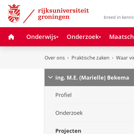
Skip
Skip
to
to
Content
Navigation
breed in kenni
Home
Onderwijs
Onderzoek
Maatsch
Over ons
Praktische zaken
Waar vi
ing. M.E. (Marielle) Bekema
Profiel
Onderzoek
Projecten