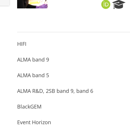
O
R
R
e
C
s
I
e
D
a
r
c
HIFI
h
P
ALMA band 9
o
r
t
ALMA band 5
a
l
ALMA R&D, 2SB band 9, band 6
BlackGEM
Event Horizon