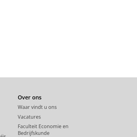
Over ons
Waar vindt u ons
Vacatures
Faculteit Economie en
Bedrijfskunde
ijs