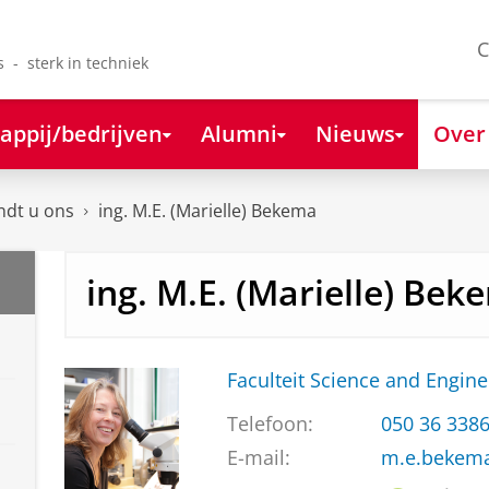
C
s - sterk in techniek
appij/bedrijven
Alumni
Nieuws
Over
ndt u ons
ing. M.E. (Marielle) Bekema
ing. M.E. (Marielle) Bek
Faculteit Science and Engine
Telefoon:
050 36 338
E-mail:
m.e.bekem