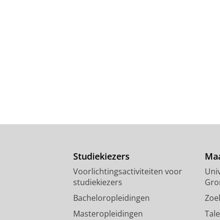
Studiekiezers
Maa
Voorlichtingsactiviteiten voor
Univ
studiekiezers
Gro
Bacheloropleidingen
Zoe
Masteropleidingen
Tal