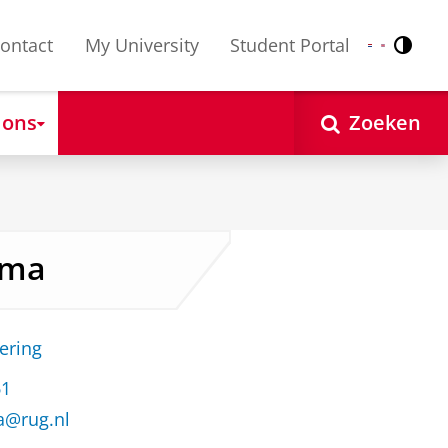
ontact
My University
Student Portal
Contr
Nederlands
English
 ons
Zoeken
ema
ering
61
a@rug.nl