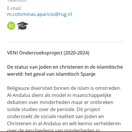
Telefoon:
E-mail:
m.colominas.aparicio@rug.nl
O
R
R
e
C
s
I
e
D
a
VENI Onderzoeksproject (2020-2024)
r
c
h
De status van joden en christenen in de islamitische
P
wereld: het geval van islamitisch Spanje
o
r
Religieuze diversiteit binnen de islam is omstreden.
t
Al-Andalus dient als model in maatschappelijke
a
l
debatten over minderheden maar er ontbreken
solide studies over de periode. Dit project
onderzoekt de sociale realiteit van Joden en
Christenen in al-Andalus en wilt kennis verhelderen
over de geschiedenis van minderheden in