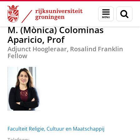
Skip
Skip
M. (Mònica) Colominas Aparicio, Prof
Menu
Zoek
to
to
en
Content
Navigation
zoeken
M. (Mònica) Colominas
Aparicio, Prof
Adjunct Hoogleraar, Rosalind Franklin
Fellow
Faculteit Religie, Cultuur en Maatschappij