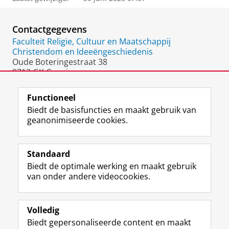
Contactgegevens
Faculteit Religie, Cultuur en Maatschappij
Christendom en Ideeëngeschiedenis
Oude Boteringestraat 38
9712 GK Groningen
Nederland
Functioneel
Biedt de basisfuncties en maakt gebruik van
geanonimiseerde cookies.
F
L
R
I
Y
Volg de RUG
a
i
S
n
o
Standaard
c
n
S
s
u
Biedt de optimale werking en maakt gebruik
e
k
-
t
T
Studiekiezers
van onder andere videocookies.
b
e
f
a
u
Maatschappij/bedrijven
o
d
e
g
b
o
I
e
r
e
Alumni
k
n
d
a
-
Volledig
p
-
R
m
k
Biedt gepersonaliseerde content en maakt
Over ons