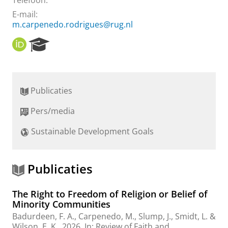
Telefoon:
E-mail:
m.carpenedo.rodrigues@rug.nl
O
R
R
e
C
s
I
e
D
a
Publicaties
r
c
Pers/media
h
P
Sustainable Development Goals
o
r
t
a
Publicaties
l
The Right to Freedom of Religion or Belief of
Minority Communities
Badurdeen, F. A.
,
Carpenedo, M.
,
Slump, J.
, Smidt, L. &
Wilson, E. K.
,
2026
,
In:
Review of Faith and