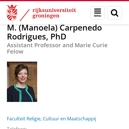
Skip
Skip
M. (Manoela) Carpenedo Rodrigues, PhD
Menu
Zoek
to
to
en
Content
Navigation
zoeken
M. (Manoela) Carpenedo
Rodrigues, PhD
Assistant Professor and Marie Curie
Felow
Faculteit Religie, Cultuur en Maatschappij