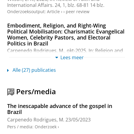
International Affairs.
24
,
1
,
blz. 68-81
14 blz.
Onderzoeksoutput
:
Article
›
›
peer review
Embodiment, Religion, and Right-Wing
Political Mobilisation: Charismatic Evangelical
Women, Celebrity Pastors, and Electoral
Politics in Brazil
Carpenedo Rodrigues, M.
,
okt-2025
,
In:
Religion and
Gender.
15
,
3
,
blz. 243-266
24 blz.
Lees meer
Onderzoeksoutput
:
Article
›
›
peer review
Alle (27) publicaties
Introduction to ‘Religion, Gender, and
Embodied Politics’
Pers/media
Carpenedo, M.
, Giorgi, A. &
Martínez-Ariño, J.
,
okt-
2025
,
In:
Religion and Gender.
15
,
3
,
blz. 233-242
10
blz.
The inescapable advance of the gospel in
Onderzoeksoutput
›
›
peer review
Brazil
Carpenedo Rodrigues, M.
23/05/2023
Localisation of the Right to FoRB and
Pers / media
:
Onderzoek
›
International Activism